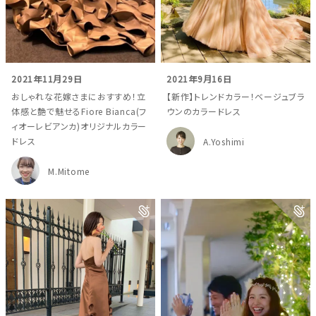
ウェディングマガジン
2021年11月29日
2021年9月16日
おしゃれな花嫁さまにおすすめ！立
【新作】トレンドカラー！ベージュブラ
体感と艶で魅せるFiore Bianca(フ
ウンのカラードレス
結婚式場を探す
ィオーレビアンカ)オリジナルカラー
ドレス
A.Yoshimi
ドレスブランド
M.Mitome
スタイル別
フォトウエディング
お問い合わせ
神社結婚式