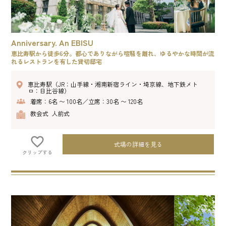
Anniversary. An EBISU
恵比寿駅から徒歩6分。都心でありながら喧騒を離れ、ゆるやかな時間が流
れるレストランを有した貸切邸宅
恵比寿駅（JR：山手線・湘南新宿ライン・埼京線、地下鉄メト
ロ：日比谷線）
着席：6名 〜 100名／立席：30名 〜 120名
教会式 人前式
式場の詳細を見る
クリップする