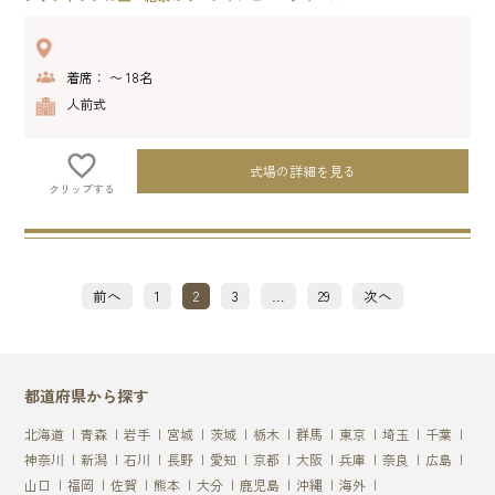
着席： 〜 18名
人前式
式場の詳細を見る
クリップする
投
前へ
1
2
3
…
29
次へ
稿
の
ペ
ー
ジ
都道府県から探す
送
り
北海道
青森
岩手
宮城
茨城
栃木
群馬
東京
埼玉
千葉
神奈川
新潟
石川
長野
愛知
京都
大阪
兵庫
奈良
広島
山口
福岡
佐賀
熊本
大分
鹿児島
沖縄
海外