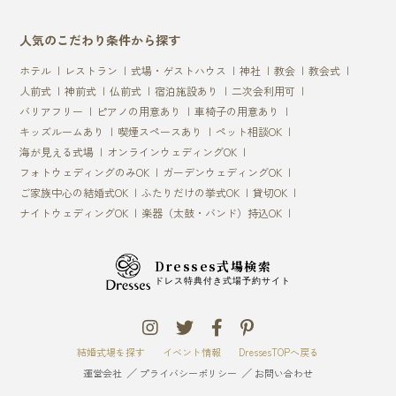
人気のこだわり条件から探す
ホテル
レストラン
式場・ゲストハウス
神社
教会
教会式
人前式
神前式
仏前式
宿泊施設あり
二次会利用可
バリアフリー
ピアノの用意あり
車椅子の用意あり
キッズルームあり
喫煙スペースあり
ペット相談OK
海が見える式場
オンラインウェディングOK
フォトウェディングのみOK
ガーデンウェディングOK
ご家族中心の結婚式OK
ふたりだけの挙式OK
貸切OK
ナイトウェディングOK
楽器（太鼓・バンド）持込OK
Dresses式場検索
ドレス特典付き式場予約サイト
結婚式場を探す
イベント情報
DressesTOPへ戻る
運営会社
プライバシーポリシー
お問い合わせ