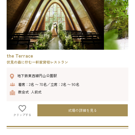
the Terrace
伏見の森に佇む一軒家貸切レストラン
地下鉄東西線円山公園駅
着席：2名 〜 70名／立席：2名 〜 90名
教会式 人前式
式場の詳細を見る
クリップする