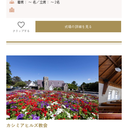
着席： 〜 名／立席： 〜 2名
式場の詳細を見る
クリップする
カシミアヒルズ教会