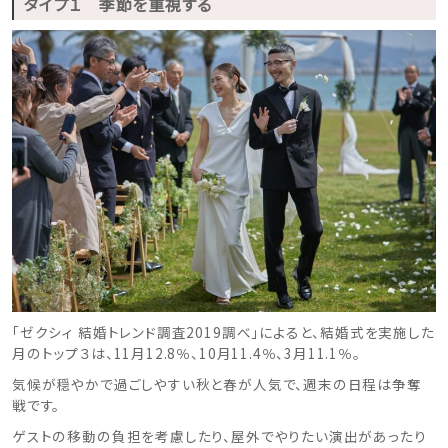
タイプ１ 季節を重視する
「ゼクシィ 結婚トレンド調査2019調べ」によると、
結婚式を実施した
月のトップ３は、11月12.8％、10月11.4％、3月11.1％。
気候が穏やかで過ごしやすい秋と春が人気で、週末の日程は争奪
戦です。
ゲストの移動の負担を考慮したり、屋外でやりたい演出があったり