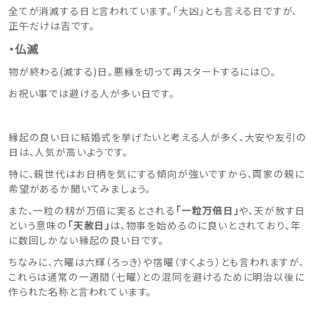
全てが消滅する日と言われています。「大凶」とも言える日ですが、
正午だけは吉です。
・仏滅
物が終わる(滅する)日。
悪縁を切って再スタートするには〇。
お祝い事では避ける人が多い日です。
縁起の良い日に結婚式を挙げたいと考える人が多く、大安や友引の
日は、人気が高いようです。
特に、親世代はお日柄を気にする傾向が強いですから、両家の親に
希望があるか聞いてみましょう。
また、一粒の籾が万倍に実るとされる
「一粒万倍日」
や、天が赦す日
という意味の
「天赦日」
は、物事を始めるのに良いとされており、
年
に数回しかない縁起の良い日です。
ちなみに、六曜は六輝（ろっき）や宿曜（すくよう）とも言われますが、
これらは通常の一週間（七曜）との混同を避けるために明治以後に
作られた名称と言われています。