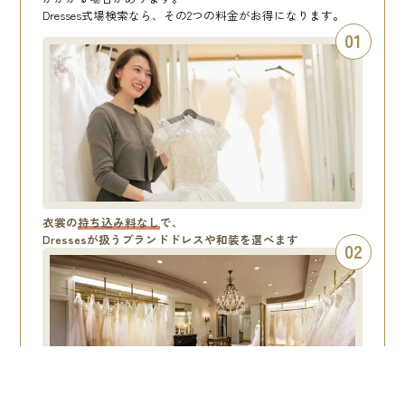
Dresses式場検索なら、その2つの料金がお得になります。
01
衣裳の
持ち込み料なし
で、
Dressesが扱うブランドドレスや和装を選べます
02