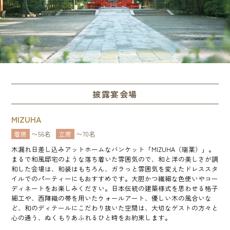
披露宴会場
MIZUHA
着席
〜56名
立席
〜70名
木漏れ日差し込みアットホームなバンケット「MIZUHA（瑞葉）」。
まるで和風邸宅のような落ち着いた雰囲気ので、和と洋の美しさが調
和した会場は、和装はもちろん、ガラっと雰囲気を変えたドレススタ
イルでのパーティーにもおすすめです。大胆かつ繊細な色使いやコー
ディネートをお楽しみください。日本伝統の建築様式を思わせる格子
細工や、西陣織の帯を用いたウォールアート、優しい木の風合いな
ど、和のディテールにこだわり抜いた空間は、大切なゲストの方々と
心の通う、ぬくもりあふれるひと時をお約束します。