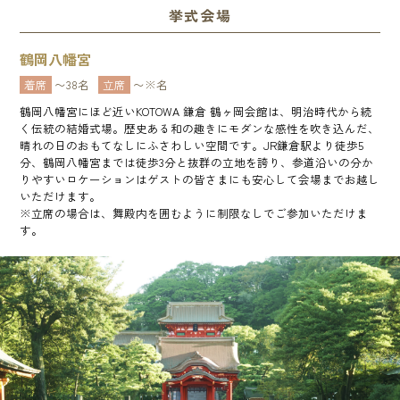
挙式会場
鶴岡八幡宮
着席
〜38名
立席
〜※名
鶴岡八幡宮にほど近いKOTOWA 鎌倉 鶴ヶ岡会館は、明治時代から続
く伝統の結婚式場。歴史ある和の趣きにモダンな感性を吹き込んだ、
晴れの日のおもてなしにふさわしい空間です。JR鎌倉駅より徒歩5
分、鶴岡八幡宮までは徒歩3分と抜群の立地を誇り、参道沿いの分か
りやすいロケーションはゲストの皆さまにも安心して会場までお越し
いただけます。
※立席の場合は、舞殿内を囲むように制限なしでご参加いただけま
す。