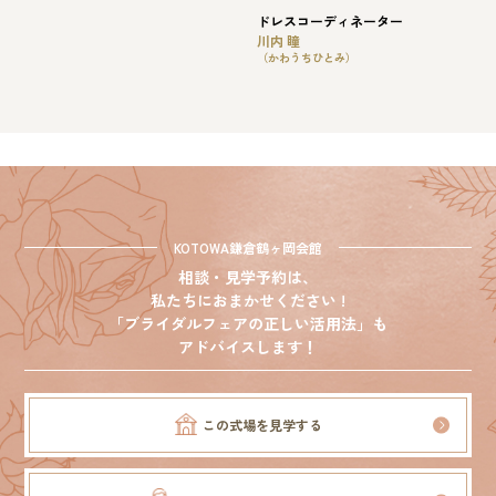
ドレスコーディネーター
川内 瞳
（かわうちひとみ）
KOTOWA鎌倉鶴ヶ岡会館
相談・見学予約は、
私たちにおまかせください !
「ブライダルフェアの正しい活用法」も
アドバイスします！
この式場を見学する