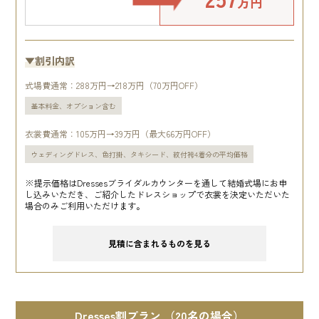
万円
▼割引内訳
式場費通常：288万円→218万円（70万円OFF）
基本料金、オプション含む
衣裳費通常：105万円→39万円（最大66万円OFF）
ウェディングドレス、色打掛、タキシード、紋付袴4着分の平均価格
※提示価格はDressesブライダルカウンターを通して結婚式場にお申
し込みいただき、ご紹介したドレスショップで衣裳を決定いただいた
場合のみご利用いただけます。
見積に含まれるものを見る
Dresses割プラン （20名の場合）