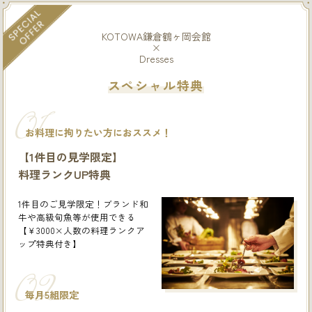
KOTOWA鎌倉鶴ヶ岡会館
×
Dresses
スペシャル特典
01
お料理に拘りたい方におススメ！
【1件目の見学限定】
料理ランクUP特典
1件目のご見学限定！ブランド和
牛や高級旬魚等が使用できる
【￥3000×人数の料理ランクア
ップ特典付き】
02
毎月5組限定