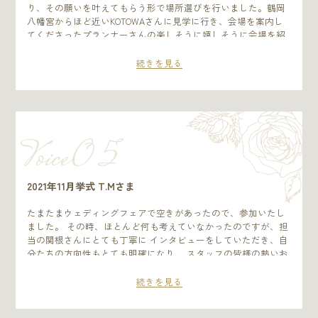
サポートのお陰で、本当に幸せな1日でした！打合せ中に私が言
り、その願いを叶えてもらう形で場所選びを行いました。鶴岡
った好きなキャラクターを覚えててくださり、高砂のナプキン
八幡宮からほど近いKOTOWAさんに見学に行き、会場を案内し
がキャラクターの形になっていたり、寄せ書にも書かれてお
てくださったプランナーさんの楽しそうに嬉しそうに会場を紹
り、担当さんの心遣いが大変嬉しかったです！幸せでずっとニ
介し、鎌倉の魅力をお話しせてくださる姿に惹かれてこちらで
コニコしていたので、ほっぺが痛くなりました！未来の花嫁さ
披露宴を執り行うことに決定いたしました。特に、雨女だとい
続きを見る
んは笑顔の練習をお勧めします(笑) 後日、親族友人からスタッ
う心配をしていた際に、舞殿は雨乞いの舞いをする場所でもあ
フさんの対応が素晴らしかった、料理は今まで参加した結婚式
ることをお話ししてくださり、雨でも美しい式になると前向き
の中で1番美味しかったと言っていただき、KOTOWAさんにして
な気持ちになりました。また、成人のお祝いでも鶴ケ岡会館で
本当によかったなと思いました。
着付けて頂いたご縁もあり、落ちつく場所でもありました。 結
婚式直前にコロナ禍に突入し、1年8ヶ月の延期を経て、無事に
Voice0 5
結婚式を行うことができました。中止を考えたこともありまし
た。けれど、鶴岡八幡宮での挙式の素敵さを目を輝かせながら
話してくださったプランナーさんと出会い、KOTOWA で披露宴
を決めたこと。その後、会うたびに毎回嬉し楽しそうに打ち合
2021年11月挙式 T.Mさま
わせをし、いつも親身に丁寧に相談に乗ってくださるプランナ
ーさんに出会えこと。この２つが中止をせずに、小規模でも行
たまたまウェディングフェアで空きがあったので、参加いたし
おうと決めた理由だったように思います。 結婚式準備や式の
ました。 その時、ほとんど何も考えていなかったのですが、担
開催について、夫婦で意見の食い違いはいくつもありました。
当の関根さんにとても丁寧に インタビューをしていただき、自
けれどその一つひとつを互いに言い合い、決めていけたことは
分たちの方向性もとても明確になり、 スタッフの皆様の熱いお
私たち夫婦にとって、より絆が深まる結果となったように感じ
もてなしをいただき、KOTOWAさんに決定いたしました。 鎌倉
ました。 式当日は、延期前にはいなかった息子と３人で迎え
という歴史のある町と雰囲気が素晴らしい中、ここに決めて本
続きを見る
ることができたことも幸せでした。天候にも恵まれ、鶴岡八幡
当によかったです。 新婦両親も鶴ヶ岡会館で結婚式を挙げたと
宮の神様に守られて、ゲストの方々と一緒に笑顔溢れる一日と
いうことが後にわかり、 親子2代でお世話になることになりま
なったことを感謝の気持ちでいっぱいです。 1年8ヶ月もの