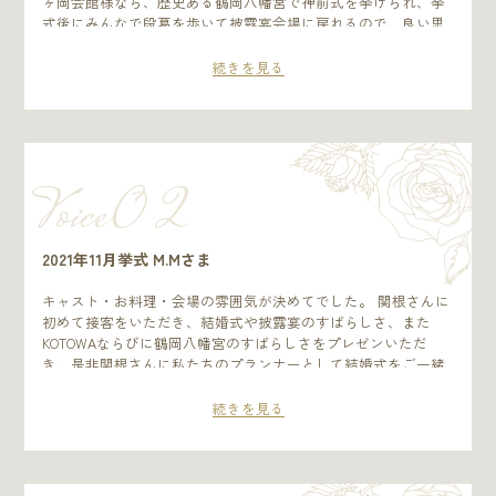
ヶ岡会館様なら、歴史ある鶴岡八幡宮で神前式を挙げられ、挙
式後にみんなで段葛を歩いて披露宴会場に戻れるので、良い思
い出になるのではと思いました。 また、観光地にあることから
打ち合わせのたび鎌倉グルメや観光など楽しく過ごすことがで
続きを見る
きましたし、ゲストも鎌倉を存分に楽しんでもらうことができ
ました。 私たち・ゲスト共に鎌倉が思い出の地になりまして、
ここを選んでよかったなと思っております。 私達が利用した瑞
葉(MIZUHA)は天井が低く、和紙を使った照明で暖かいアットホ
ームな雰囲気です。 当日もゲストとの距離が近く、美味しい料
Voice0 2
理や素敵な装花に囲まれながら、素晴らしいひとときを過ごす
ことができました。 写真を見返すと笑顔ばかり。 何故か花嫁
の手紙で笑いが起きてしまうハプニングもありつつ(笑)、あっ
という間の披露宴でした。 楽しかった樋口さんとの打ち合わせ
2021年11月挙式 M.Mさま
や、当日の思い出を鎌倉に行くたびに振り返れることが本当に
嬉しいです。 人生の節目など鶴岡八幡宮へお参りに行く際、ま
キャスト・お料理・会場の雰囲気が決めてでした。 関根さんに
た利用させてもらいたいなと思っております。 ありがとうござ
初めて接客をいただき、結婚式や披露宴のすばらしさ、また
いました。
KOTOWAならびに鶴岡八幡宮のすばらしさをプレゼンいただ
き、是非関根さんに私たちのプランナーとして結婚式をご一緒
したいと思いました。 お料理は、私たちが和食が好きというこ
ともあり、フレンチの中に和を取り入れて工夫を凝らされてい
続きを見る
る、KOTOWAのお料理が非常においしく感じました。また、料
理長との打ち合わせもあると伺い、より詳細に味の好みを決め
られるというところも魅力でした。 会場雰囲気は、和装が決定
している中で、洋装の建物は元々候補から外しており、そんな