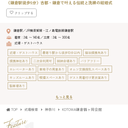
《鎌倉駅徒歩5分》古都・鎌倉で叶える伝統と洗練の結婚式
クリップする
鎌倉駅／JR横須賀線・江ノ島電鉄線鎌倉駅
着席：2名 〜 140名／立席：2名 〜 300名
式場・ゲストハウス
式場・ゲストハウス
最寄り駅から徒歩10分以内
宿泊提携先あり
提携神社あり
二次会利用可
結納会場あり
バリアフリー
エレベーターあり
車椅子の用意あり
オムツ交換授乳スペースあり
キッズルームあり
喫煙スペースあり
ゲスト用着付け更衣室あり
駐車場あり
もっと見る
KOTOWA鎌倉鶴ヶ岡会館
TOP
式場検索
神奈川