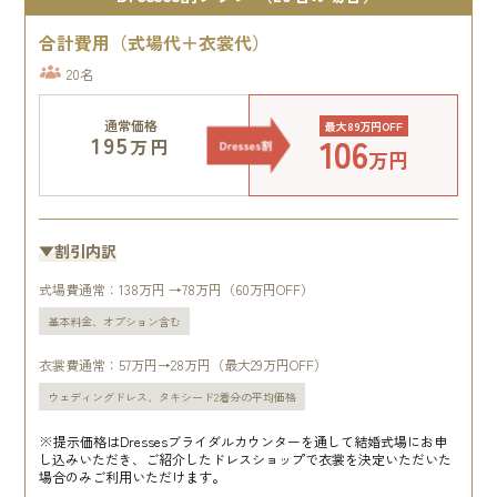
合計費用（式場代＋衣裳代）
20名
通常価格
最大89万円OFF
106
195
万円
万円
▼割引内訳
式場費通常：138万円 →78万円（60万円OFF）
基本料金、オプション含む
衣裳費通常：57万円→28万円（最大29万円OFF）
ウェディングドレス、タキシード2着分の平均価格
※提示価格はDressesブライダルカウンターを通して結婚式場にお申
し込みいただき、ご紹介したドレスショップで衣裳を決定いただいた
場合のみご利用いただけます。