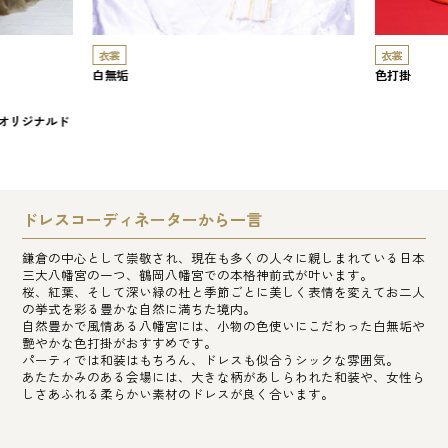
衣裳
衣裳
白無垢
色打掛
カ)オリジナルド
ドレスコーディネーターから一言
鎌倉の中心として崇敬され、現在も多くの人々に親しまれている日本
三大八幡宮の一つ、鶴岡八幡宮での本格神前式が叶います。
桜、紅葉、そして深い緑の杜と季節ごとに美しく表情を変えてお二人
の挙式を彩る豊かな自然に満ちた境内。
自然豊かで風情ある八幡宮には、小物の色使いにこだわった白無垢や
艶やかな色打掛がおすすめです。
パーティでは和装はもちろん、ドレスも似合うシックな雰囲気。
あたたかみのある会場には、大きな柄があしらわれた和装や、女性ら
しさあふれる柔らかい素材のドレスが良く合います。