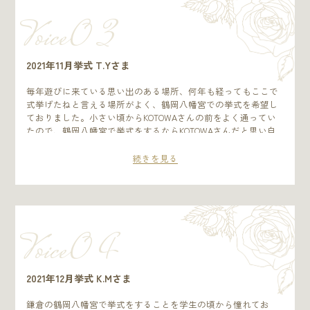
中KOTOWAの会場は和モダンで細部（照明や椅子）までこだわ
Voice0 3
りを感じられた為、非常に気に入りました。 私たちにとって、
関根さん、五味さんともになくてはならない存在となりまし
た。打ち合わせの宿題は必ずと言っていいほどやってこなかっ
た私たちでしたが、関根さん、五味さんのご支援があってとて
2021年11月挙式 T.Yさま
も素敵なスマイルを作り上げることができました。私たちの希
望を受け先回りして色々とご支援いただきありがとうございま
毎年遊びに来ている思い出のある場所、何年も経ってもここで
した。毎回写真を撮り思い出の写真枚数は100枚を超えていま
式挙げたねと言える場所がよく、鶴岡八幡宮での挙式を希望し
す！これもスマイルテーマを考えたからこそ写真に残そうと思
ておりました。小さい頃からKOTOWAさんの前をよく通ってい
って楽しく撮っていました。当日についてはただただ楽しく過
たので、鶴岡八幡宮で挙式をするならKOTOWAさんだと思い自
ごせて、これも私たちの式に関わってくださったKOTOWAの皆
然にホームページを拝見していました。母も事前に、KOTOWA
様のおかげです。当日までにKOTOWAレストランや打ち合わせ
さんで過去に挙げた方の感想を聞いており、料理がとても美味
続きを見る
でもキャプテン青山さん始め、様々な方とお話することができ
しいと伺っていたそうです。コロナ禍の結婚式だったので親族
人見知りの新婦瑞季も当日安心して迎えることができました。
のみの親睦会兼食事会を考えているとお伝えし、会場を拝見さ
KOTOWAの皆様が本当に素敵な方ばかりで大好きです。 本当に
せて頂いたときはイメージにピッタリでビックリしたのを覚え
KOTOWAでスマイルができて、感謝しております。是非この素
ています。私達の予算を考慮しながら、プランを考えてくださ
晴らしい空間を今後も継続してほしいです。ありがとうござい
る真摯な姿勢に即決させていただきました。 緊急事態宣言に伴
Voice0 4
ました！ プレ花嫁様へ 準備についてはそれぞれが得意なと
い延期の連絡をした際、快く対応してくださりありがとうござ
ころを分担することでストレスなくできると思います。私たち
いました。親族のみで打ち合わせを進めていましたが、急遽友
は二人ともやらなさすぎたのでプランナーのお二人にご迷惑を
人も呼ぶことになり演出など悩むことがありましたが、担当さ
おかけしましたがそれが結果的に喧嘩もなく楽しく進められた
んがアドバイスしてくださり、安心して進めることができまし
2021年12月挙式 K.Mさま
秘訣です。せっかくの一生に一度の期間なので無理なく楽しく
た。テーブルコーディネートとお花を母と一緒に考えたのもい
やることが大事だと思います。
い思い出になりました。待ちに待った当日はたくさんの方々の
鎌倉の鶴岡八幡宮で挙式をすることを学生の頃から憧れてお