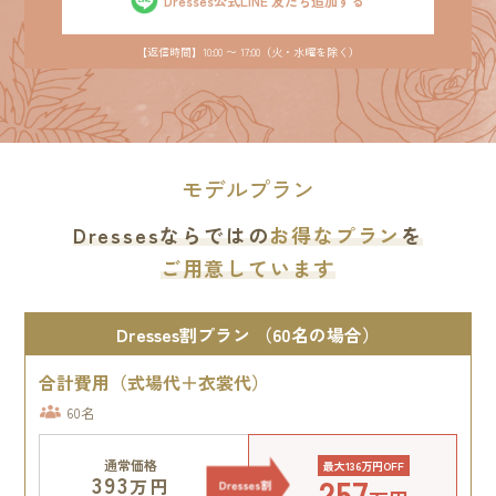
Dresses公式LINE 友だち追加する
【返信時間】10:00 〜 17:00（火・水曜を除く）
モデルプラン
Dressesならではの
お得なプラン
を
ご用意しています
Dresses割プラン （60名の場合）
合計費用（式場代＋衣裳代）
60名
通常価格
最大136万円OFF
257
393
万円