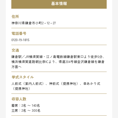
基本情報
住所
神奈川県鎌倉市小町2－12－27
電話番号
0120-19-1815
交通
鎌倉駅／JR横須賀線・江ノ島電鉄線鎌倉駅東口より徒歩5分、
横浜横須賀道路朝比奈ICより、県道204号線金沢鎌倉線を鎌倉
方面へ
挙式スタイル
人前式（宴内人前式）、神前式（提携神社）、幸あかり式
（提携神社）
収容人数
着席：2名 〜 140名
立席：2名 〜 300名