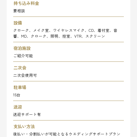
持ち込み料金
要相談
設備
クローク、メイク室、ワイヤレスマイク、CD、着付室、音
響、MD、クローク、照明、控室、VTR、スクリーン
宿泊施設
ご紹介可能
二次会
二次会使用可
駐車場
15台
送迎
送迎サポート有
支払い方法
後払い・分割払いが可能となるウエディングサポートプラン