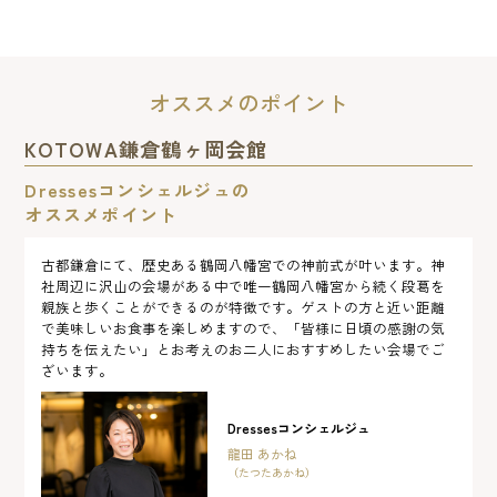
オススメのポイント
KOTOWA鎌倉鶴ヶ岡会館
Dressesコンシェルジュの
オススメポイント
古都鎌倉にて、歴史ある鶴岡八幡宮での神前式が叶います。神
社周辺に沢山の会場がある中で唯一鶴岡八幡宮から続く段葛を
親族と歩くことができるのが特徴です。ゲストの方と近い距離
で美味しいお食事を楽しめますので、「皆様に日頃の感謝の気
持ちを伝えたい」とお考えのお二人におすすめしたい会場でご
ざいます。
Dressesコンシェルジュ
龍田 あかね
（たつたあかね）