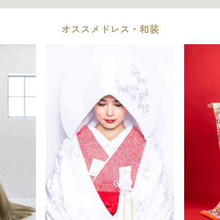
した。 親子2代ということで建物も歴史がありますが、奥ゆか
間、KOTOWAのプランナーさんとずっと繋がり、寄り添ってく
しく、厳かで、 私たちのような晩婚の夫婦には落ち着いた雰囲
ださったことに心から感謝の気持ちでいっぱいです。私たち夫
気でそこもまたよかったです。 初めて訪れた時から大歓迎をし
オススメドレス・和装
婦にとって、式・披露宴をした鎌倉は更に大切な場所となりま
ていただき、私たち以上に私たちの結婚を喜んでくださってい
した。
る感じがありました。 まだ夫婦お互いの価値観も固まっていな
い中、プランナーの関根さんのお陰で お互いの考えもわかり、
準備をしながらお互いのことを知るとても良い機会にもなりま
した。 夫婦の考えがぶつかる時も関根さんが上手に和解してく
ださいました。 私たち夫婦でも気づかないことに気づいてくだ
さり、それを実現してくださる 式場でした。 演出・音響、最
高です。お花、テーブルコーディネートも最高です。 ケーキカ
ットでどうしても使いたい音楽があり、その音楽のタイミング
が うまくあわなくて悩んでいるときは、そのタイミングに合わ
せてくださるよう ご提案いただきました。 主人のお父様は他
界しているのですが、当日はお母様の隣にお父様の分のお席と
お酒を用意してくださり、一緒にお祝いをしていただいたとい
うお話しを伺いました。 ものすごく粋なおはからいでとても感
動いたしました。