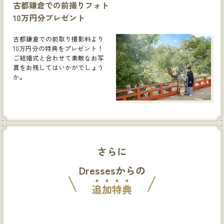
古都鎌倉での前撮りフォト
10万円分プレゼント
古都鎌倉での前取り撮影料より
10万円分の特典をプレゼント！
ご結婚式と合わせて素敵なお写
真をお残してはいかがでしょう
か。
さらに
Dressesからの
追
加
特
典