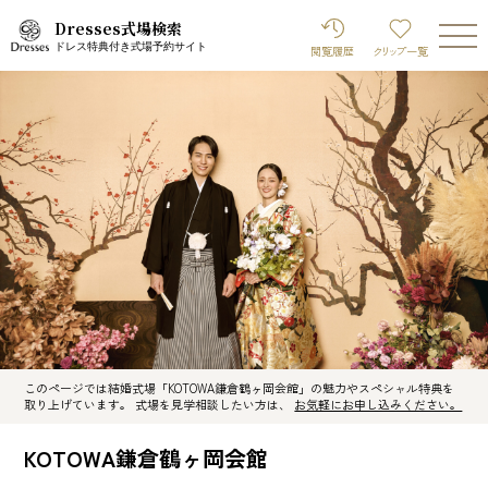
Dresses式場検索
ドレス特典付き式場予約サイト
閲覧履歴
クリップ
一覧
このページでは結婚式場「KOTOWA鎌倉鶴ヶ岡会館」の魅力やスペシャル特典を
取り上げています。 式場を見学相談したい方は、
お気軽にお申し込みください。
KOTOWA鎌倉鶴ヶ岡会館