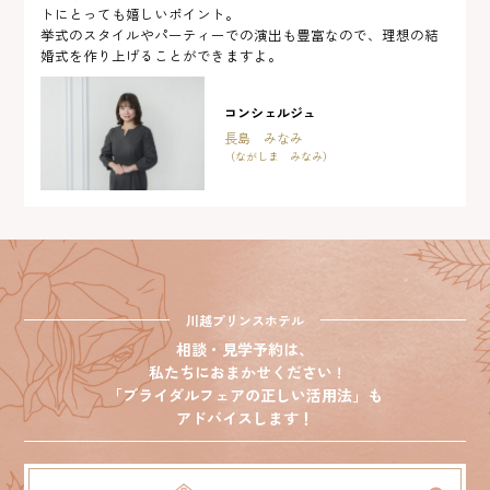
トにとっても嬉しいポイント。
挙式のスタイルやパーティーでの演出も豊富なので、理想の結
婚式を作り上げることができますよ。
コンシェルジュ
長島 みなみ
（ながしま みなみ）
川越プリンスホテル
相談・見学予約は、
私たちにおまかせください !
「ブライダルフェアの正しい活用法」も
アドバイスします！