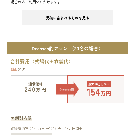
場合のみご利用いただけます。
見積に含まれるものを見る
Dresses割プラン （20名の場合）
合計費用（式場代＋衣裳代）
20名
通常価格
最大86万円OFF
154
240
万円
万円
▼割引内訳
式場費通常：140万円 →124万円（16万円OFF）