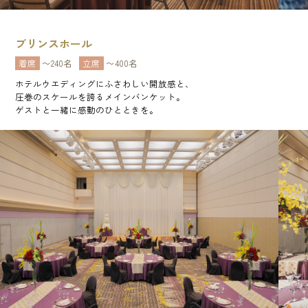
プリンスホール
着席
〜240名
立席
〜400名
ホテルウエディングにふさわしい開放感と、
圧巻のスケールを誇るメインバンケット。
ゲストと一緒に感動のひとときを。