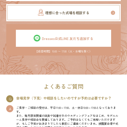
理想に合った式場を相談する
Dresses公式LINE 友だち追加する
【返信時間】10:00 〜 17:00（火・水曜を除く）
よくあるご質問
会場見学（下見）や相談をしたいのですが予約は必要ですか？
Q
ご見学・ご相談の受付は、平日11:00～17:00、土・休日10:00～17:00となっておりま
A
す。
また、毎月限定開催の試食や試着付きのウエディングフェアをはじめ、モデルル
ーム見学や相談会を開催しております。ご予約はなくてもご来館いただけます
が、もしご予定がお決まりでしたら事前にご連絡くださいませ。披露宴会場や式