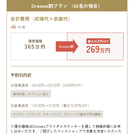
Dresses割プラン （60名の場合）
合計費用（式場代＋衣裳代）
60名
通常価格
最大96万円OFF
269
365
万円
万円
▼割引内訳
式場費通常：265万円→239万円（26万円OFF）
基本料金、オプション含む
衣裳費通常：100万円→30万円（最大70万円OFF）
ウェディングドレス、カラードレス、タキシード3着分の平均価格
※提示価格はDressesブライダルカウンターを通して結婚式場にお申
し込みいただき、ご紹介したドレスショップで衣裳を決定いただいた