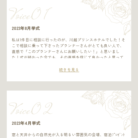
Voice0 1
2023年8月挙式
私は1件目に相談に行ったのが、川越プリンスホテルでした！そ
こで相談に乗って下さったプランナーさんがとても良い人で、
直感で「このプランナーさんにお願いしたい！」と思いまし
た！式が終わった今でも、その直感を信じて良かったと思って
います！当日のスタッフの方も、とても丁寧で説明も分かりや
すく、楽しく式を終えることができました！食事も私がアレル
続きを見る
ギーがあったりしたのですが、全て確認して対応していただけ
て良かったです！お料理もとても美味しくみんな喜んでくれま
した！ 川越プリンスホテルは交通の便も良いと思います！本川
越駅直結、川越駅と川越市駅も歩いて行ける距離なので、宿泊
時はホテルの食事でも、歩いて大通りで食べるのも良いと思い
Voice0 2
ます！ 私が行った式は、シンプルな式でしたが少人数でも大人
数でも楽しめる式場だと思います！ 私は素敵なメイクさんに会
えて、希望通りのヘアメイクが出来ました！！あとは自分に合
うプランナーさんに会えれば、最高に楽しい式が出来ると思い
2023年4月挙式
ます！
窓と天井からの自然光が入る明るい雰囲気の会場、宿泊ﾌﾟﾚｾﾞﾝﾄ