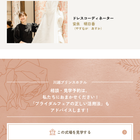
ドレスコーディネーター
安永 明日香
（やすなが あすか）
川越プリンスホテル
相談・見学予約は、
私たちにおまかせください !
「ブライダルフェアの正しい活用法」も
アドバイスします！
この式場を見学する