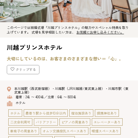
このページでは結婚式場「川越プリンスホテル」の魅力やスペシャル特典を取り
上げています。 式場を見学相談したい方は、
お気軽にお申し込みください。
川越プリンスホテル
大切にしているのは、お客さまのさまざまな想い＝「心」。
クリップする
本川越駅（西武新宿線）・川越駅（JR川越線/東武東上線）・川越市駅（東
武東上線）
着席：2名 〜 400名／立席：6名 〜 800名
ホテル
ホテル
最寄り駅から徒歩10分以内
宿泊施設あり
提携神社あり
二次会利用可
バリアフリー
ピアノの用意あり
エレベーターあり
車椅子の用意あり
オムツ交換授乳スペースあり
喫煙スペースあり