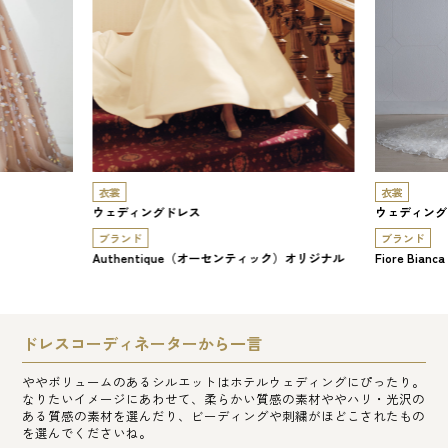
衣裳
衣裳
ウェディングドレス
ウェディング
ブランド
ブランド
Authentique（オーセンティック）オリジナル
Fiore B
ドレスコーディネーターから一言
ややボリュームのあるシルエットはホテルウェディングにぴったり。
なりたいイメージにあわせて、柔らかい質感の素材ややハリ・光沢の
ある質感の素材を選んだり、ビーディングや刺繍がほどこされたもの
を選んでくださいね。