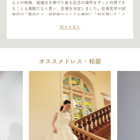
などの特典、結婚式を挙げた後も記念の場所をずっと利用でき
ることも素敵だなと思い、会場を決定しました。会場見学や試
食会のご案内など、成約前からとても親切にご対応頂いたこと
も嬉しかったです。 準備はドレス試着をはじめ、BGM・披露宴
の進行内容についてなど全て本当に楽しく打合せをさせて頂き
続きを見る
ました。皆さんからは、楽しかった、お料理がとてもおいしか
った、プレゼントの花束が今まで見た中で一番綺麗なお花…な
ど嬉しい感想をたくさん頂きました。 プランナーさん、スタッ
フさんのおかげで希望したことが全て叶えられて、本当に楽し
い時間を過ごすことができました。結婚式をきっかけに家族、
オススメドレス・和装
親戚、友人とも交流でき、新しいスタートを迎えられました。
プリンスさんのおかげで最高の記念日を迎えることができまし
た。これからもずっと利用させて頂くのを楽しみにしていま
す。