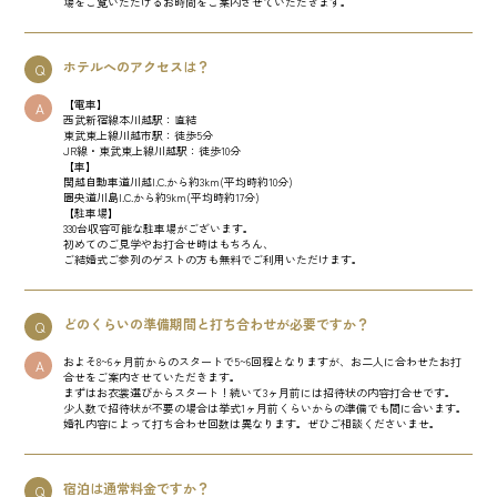
場をご覧いただけるお時間をご案内させていただきます。
ホテルへのアクセスは？
Q
【電車】
A
西武新宿線本川越駅：直結
東武東上線川越市駅：徒歩5分
JR線・東武東上線川越駅：徒歩10分
【車】
関越自動車道川越I.C.から約3km(平均時約10分)
圏央道川島I.C.から約9km(平均時約17分)
【駐車場】
330台収容可能な駐車場がございます。
初めてのご見学やお打合せ時はもちろん、
ご結婚式ご参列のゲストの方も無料でご利用いただけます。
どのくらいの準備期間と打ち合わせが必要ですか？
Q
およそ8~6ヶ月前からのスタートで5~6回程となりますが、お二人に合わせたお打
A
合せをご案内させていただきます。
まずはお衣裳選びからスタート！続いて3ヶ月前には招待状の内容打合せです。
少人数で招待状が不要の場合は挙式1ヶ月前くらいからの準備でも間に合います。
婚礼内容によって打ち合わせ回数は異なります。ぜひご相談くださいませ。
宿泊は通常料金ですか？
Q