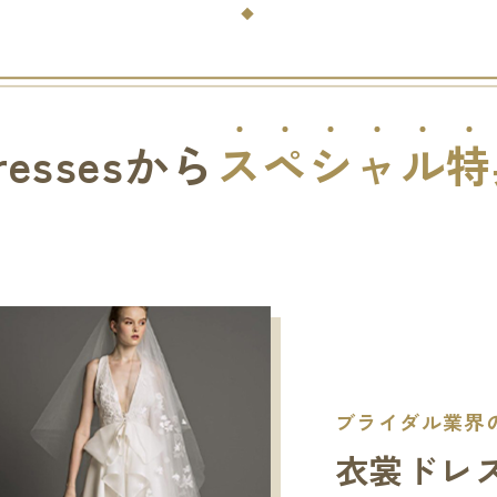
ressesから
ス
ペ
シ
ャ
ル
特
ブライダル業界の
衣裳ドレ