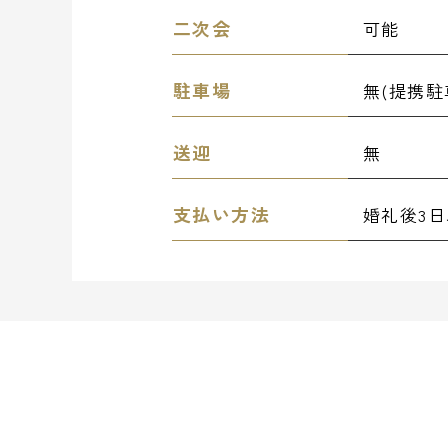
二次会
可能
駐車場
無(提携駐
送迎
無
支払い方法
婚礼後3