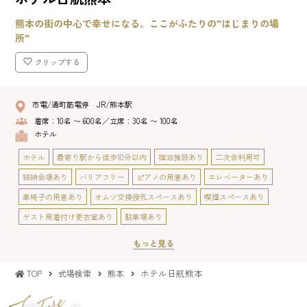
熊本の街の中心で幸せになる。ここがふたりの”はじまりの場
所”
クリップする
市電/通町筋電停 JR/熊本駅
着席：10名 〜 600名／立席：30名 〜 100名
ホテル
ホテル
最寄り駅から徒歩10分以内
宿泊施設あり
二次会利用可
結納会場あり
バリアフリー
ピアノの用意あり
エレベーターあり
車椅子の用意あり
オムツ交換授乳スペースあり
喫煙スペースあり
ゲスト用着付け更衣室あり
駐車場あり
もっと見る
ホテル日航熊本
TOP
式場検索
熊本