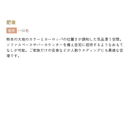
肥後
着席
〜50名
熊本の大地のカラーとヨーロッパの壮麗さが調和した気品漂う空間。
ソファスペースやバーカウンターを備え自宅に招待するようなおもて
なしが可能。ご家族だけの会食など少人数ウエディングにも最適な会
場です。