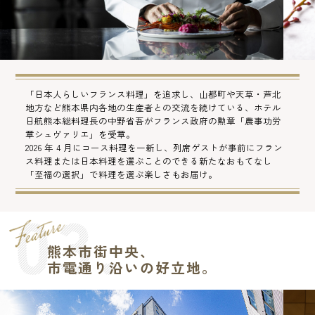
「日本人らしいフランス料理」を追求し、山都町や天草・芦北
地方など熊本県内各地の生産者との交流を続けている、ホテル
日航熊本総料理長の中野省吾がフランス政府の勲章「農事功労
章シュヴァリエ」を受章。
2026 年 4 月にコース料理を一新し、列席ゲストが事前にフラン
ス料理または日本料理を選ぶことのできる新たなおもてなし
「至福の選択」で料理を選ぶ楽しさもお届け。
熊本市街中央、
市電通り沿いの好立地。