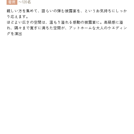
着席
〜120名
親しい方を集めて、語らいの弾む披露宴を、というお気持ちにしっか
り応えます。
ほどよい広さの空間は、温もり溢れる感動の披露宴に。高級感に溢
れ、隅々まで寛ぎに満ちた空間が、アットホームな大人のウエディン
グを演出