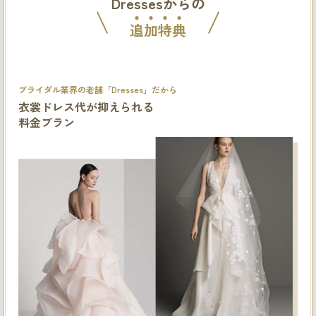
Dressesからの
追
加
特
典
ブライダル業界の老舗「Dresses」だから
衣裳ドレス代が抑えられる
料金プラン