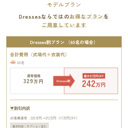
モデルプラン
Dressesならではの
お得なプラン
を
ご用意しています
Dresses割プラン （60名の場合）
合計費用（式場代＋衣裳代）
60名
通常価格
最大87万円OFF
242
329
万円
万円
▼割引内訳
式場費通常：229万円→212万円（17万円OFF）
基本料金、オプション含む