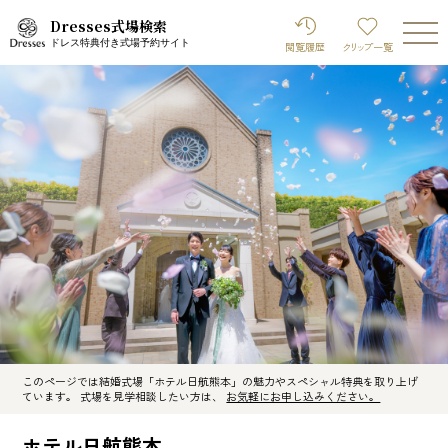
Dresses式場検索
ドレス特典付き式場予約サイト
閲覧履歴
クリップ
一覧
このページでは結婚式場「ホテル日航熊本」の魅力やスペシャル特典を取り上げ
ています。 式場を見学相談したい方は、
お気軽にお申し込みください。
ホテル日航熊本