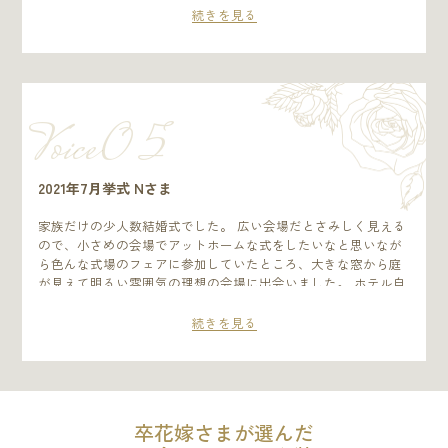
打ち合わせのタイミングなどもしっかり提示してくださり、予
続きを見る
定がたてやすかったです。挙式当日のアテンダーさん、ヘアメ
イクさん、みなさん対応が良く特別な日なんだなと感じること
ができ、この式場にして良かったなと思いました。
Voice0 5
2021年7月挙式 Nさま
家族だけの少人数結婚式でした。 広い会場だとさみしく見える
ので、小さめの会場でアットホームな式をしたいなと思いなが
ら色んな式場のフェアに参加していたところ、大きな窓から庭
が見えて明るい雰囲気の理想の会場に出会いました。 ホテル自
体、内装がとても綺麗で高級感があります。 幸せで贅沢な１日
を過ごして欲しいと思って準備してきたので、終わったあと
続きを見る
「忘れられない式になったよ」と言われたときはここで結婚式
を挙げて本当に良かったなと思いました。
卒花嫁さまが選んだ