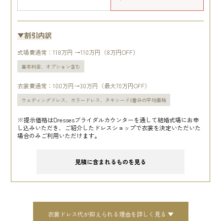
▼割引内訳
式場費通常：118万円 →110万円（8万円OFF）
基本料金、オプション含む
衣裳費通常：100万円→30万円（最大70万円OFF）
ウェディングドレス、カラードレス、タキシード3着分の平均価格
※提示価格はDressesブライダルカウンターを通して結婚式場にお申
し込みいただき、ご紹介したドレスショップで衣裳を決定いただいた
場合のみご利用いただけます。
見積に含まれるものを見る
衣裳ドレス代が抑えられる理由を詳しく見る