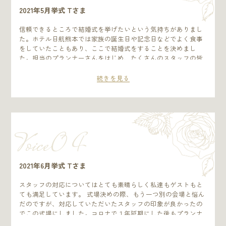
2021年5月挙式 Tさま
信頼できるところで結婚式を挙げたいという気持ちがありまし
た。ホテル日航熊本では家族の誕生日や記念日などでよく食事
をしていたこともあり、ここで結婚式をすることを決めまし
た。担当のプランナーさんをはじめ、たくさんのスタッフの皆
さんが私たちの結婚式のために精一杯のおもてなしをしてくだ
さいました。家族や出席したゲストから「今までで一番心に残
続きを見る
る披露宴だった」など、たくさんの嬉しい言葉をいただけたの
もホテル日航熊本の皆さんのおかげです。 披露宴を挙げて本当
に良かったと思います。
Voice0 4
2021年6月挙式 Tさま
スタッフの対応についてはとても素晴らしく私達もゲストもと
ても満足しています。 式場決めの際、もう一つ別の会場と悩ん
だのですが、対応していただいたスタッフの印象が良かったの
でこの式場にしました。コロナで１年延期にした後もプランナ
ーさんがフェアの案内など定期的にご連絡をくださいました。