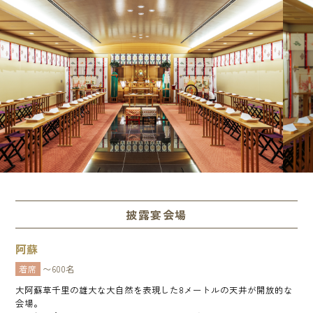
披露宴会場
阿蘇
着席
〜600名
大阿蘇草千里の雄大な大自然を表現した8メートルの天井が開放的な
会場。