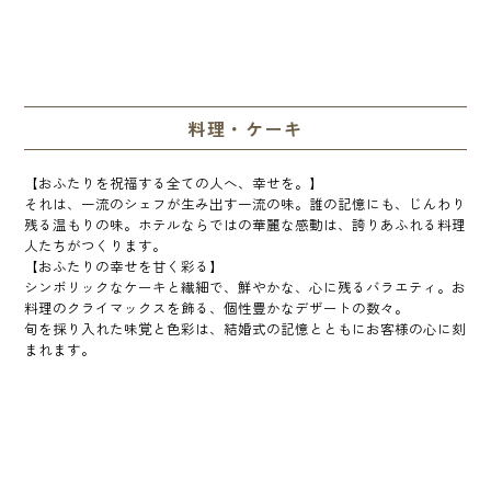
料理・ケーキ
【おふたりを祝福する全ての人へ、幸せを。】
それは、一流のシェフが生み出す一流の味。誰の記憶にも、じんわり
残る温もりの味。ホテルならではの華麗な感動は、誇りあふれる料理
人たちがつくります。
【おふたりの幸せを甘く彩る】
シンボリックなケーキと繊細で、鮮やかな、心に残るバラエティ。お
料理のクライマックスを飾る、個性豊かなデザートの数々。
旬を採り入れた味覚と色彩は、結婚式の記憶とともにお客様の心に刻
まれます。