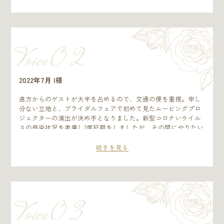
事をしながらの準備だったため、期限ぎりぎりになるなどプラ
ンナーさんにもご迷惑をおかけしましたが「こんなに結婚式の
料理がおいしかったのは初めて！」「すごく感動した！」とゲ
ストの皆さんから嬉しい感想をたくさん聞けて”最高の結婚式だ
った”と胸を張って言える一日となりました。
Voice0 2
2022年7月 I様
遠方からのゲストが大半を占めるので、交通の便を重視。申し
分ない立地と、ブライダルフェアで初めて見たムービングプロ
ジェクターの演出が決め手となりました。新型コロナいウイル
スの感染状況を考慮し2度延期をしましたが、その間にやりたい
ことがどんどん増え、細部に至るまでこだわった結婚式となり
ました。披露宴では熊本の街並みや自分たちが撮影した映像で
続きを見る
コミカルに、かっこよく制作をしてもらった映像をムービング
プロジェクターで会場に映し出しました。ゲストからも好評だ
ったのでやってよかったことNo1の演出です！準備期間は県外に
住んでいたこともありメールでのやりとりがほとんどでした
が、メールの通知がくるたびにわくわくし、楽しんで準備を進
Voice0 3
められました。