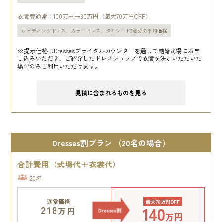
衣裳費通常：100万円→30万円（最大70万円OFF）
ウェディングドレス、カラードレス、タキシード3着分の平均価格
※提示価格はDressesブライダルカウンターを通して結婚式場にお申
し込みいただき、ご紹介したドレスショップで衣裳を決定いただいた
場合のみご利用いただけます。
見積に含まれるものを見る
Dresses割プラン （20名の場合）
合計費用（式場代＋衣裳代）
20名
通常価格
最大78万円OFF
140
218
万円
万円