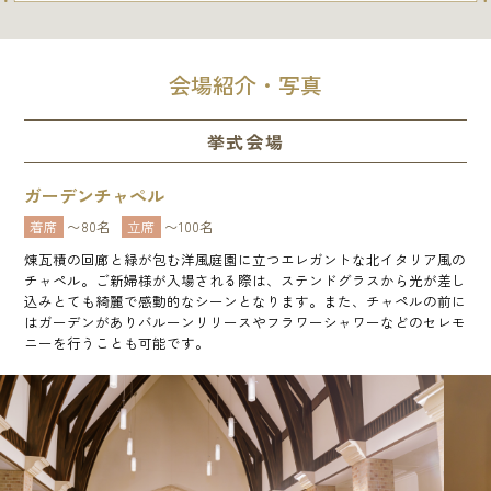
会場紹介・写真
挙式会場
ガーデンチャペル
着席
〜80名
立席
〜100名
煉瓦積の回廊と緑が包む洋風庭園に立つエレガントな北イタリア風の
チャペル。ご新婦様が入場される際は、ステンドグラスから光が差し
込みとても綺麗で感動的なシーンとなります。また、チャペルの前に
はガーデンがありバルーンリリースやフラワーシャワーなどのセレモ
ニーを行うことも可能です。