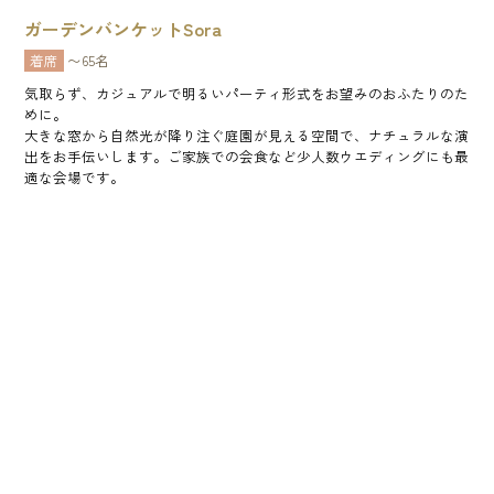
ガーデンバンケットSora
着席
〜65名
気取らず、カジュアルで明るいパーティ形式をお望みのおふたりのた
めに。
大きな窓から自然光が降り注ぐ庭園が見える空間で、ナチュラルな演
出をお手伝いします。ご家族での会食など少人数ウエディングにも最
適な会場です。