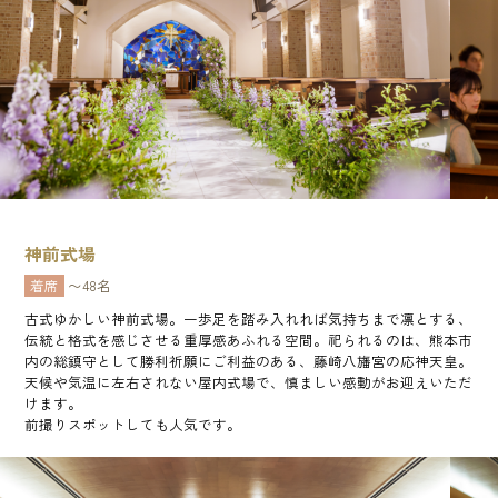
神前式場
着席
〜48名
古式ゆかしい神前式場。一歩足を踏み入れれば気持ちまで凛とする、
伝統と格式を感じさせる重厚感あふれる空間。祀られるのは、熊本市
内の総鎮守として勝利祈願にご利益のある、藤崎八旛宮の応神天皇。
天候や気温に左右されない屋内式場で、慎ましい感動がお迎えいただ
けます。
前撮りスポットしても人気です。