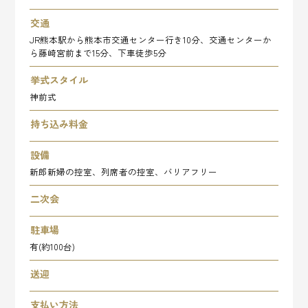
交通
JR熊本駅から熊本市交通センター行き10分、交通センターか
ら藤崎宮前まで15分、下車徒歩5分
挙式スタイル
神前式
持ち込み料金
設備
新郎新婦の控室、列席者の控室、バリアフリー
二次会
駐車場
有(約100台)
送迎
支払い方法