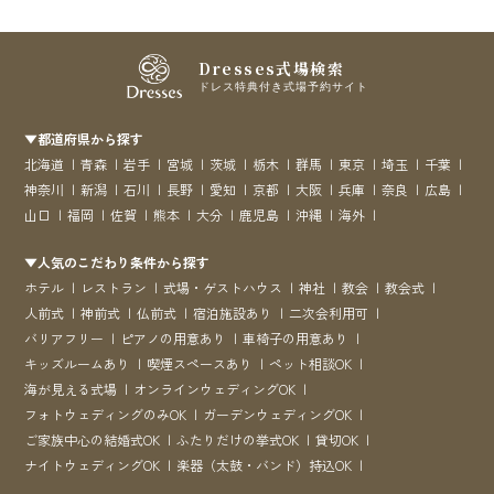
Dresses式場検索
ドレス特典付き式場予約サイト
▼都道府県から探す
北海道
青森
岩手
宮城
茨城
栃木
群馬
東京
埼玉
千葉
神奈川
新潟
石川
長野
愛知
京都
大阪
兵庫
奈良
広島
山口
福岡
佐賀
熊本
大分
鹿児島
沖縄
海外
▼人気のこだわり条件から探す
ホテル
レストラン
式場・ゲストハウス
神社
教会
教会式
人前式
神前式
仏前式
宿泊施設あり
二次会利用可
バリアフリー
ピアノの用意あり
車椅子の用意あり
キッズルームあり
喫煙スペースあり
ペット相談OK
海が見える式場
オンラインウェディングOK
フォトウェディングのみOK
ガーデンウェディングOK
ご家族中心の結婚式OK
ふたりだけの挙式OK
貸切OK
ナイトウェディングOK
楽器（太鼓・バンド）持込OK