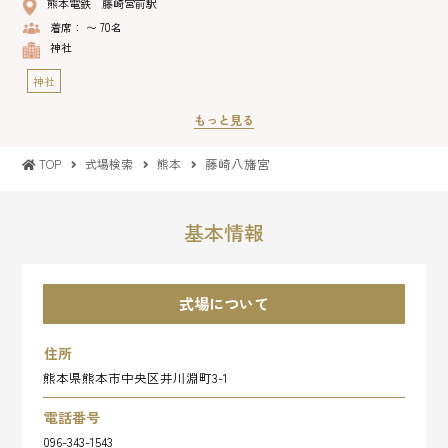
熊本電鉄 藤崎宮前駅
着席： 〜 70名
神社
神社
もっと見る
藤崎八旛宮
TOP
式場検索
熊本
基本情報
式場について
住所
熊本県熊本市中央区井川淵町3-1
電話番号
096-343-1543