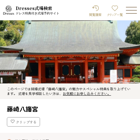
Dresses式場検索
ドレス特典付き式場予約サイト
閲覧履歴
クリップ
一覧
このページでは結婚式場「藤崎八旛宮」の魅力やスペシャル特典を取り上げてい
ます。 式場を見学相談したい方は、
お気軽にお申し込みください。
藤崎八旛宮
クリップする