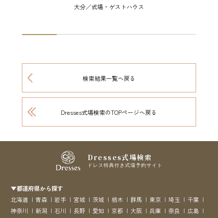
大分／式場・ゲストハウス
検索結果一覧へ戻る
Dresses式場検索のTOPページへ戻る
Dresses式場検索
ドレス特典付き式場予約サイト
▼都道府県から探す
北海道
青森
岩手
宮城
茨城
栃木
群馬
東京
埼玉
千葉
神奈川
新潟
石川
長野
愛知
京都
大阪
兵庫
奈良
広島