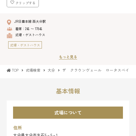
クリップする
JR日豊本線 西大分駅
着席：2名 〜 178名
式場・ゲストハウス
式場・ゲストハウス
もっと見る
ザ クラウンヴェール ロータスベイ
TOP
式場検索
大分
基本情報
式場について
住所
大分県大分市生石5－5－1