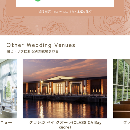
【返信時間】10:00 〜 17:00（火・水曜を除く）
Other Wedding Venues
同じエリアにある別の式場を見る
ェニュー
クラシカ ベイ クオーレ(CLASSICA Bay
ヴ
cuore)