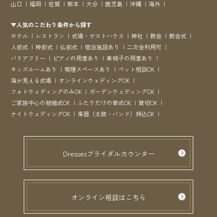
山口
福岡
佐賀
熊本
大分
鹿児島
沖縄
海外
▼人気のこだわり条件から探す
ホテル
レストラン
式場・ゲストハウス
神社
教会
教会式
人前式
神前式
仏前式
宿泊施設あり
二次会利用可
バリアフリー
ピアノの用意あり
車椅子の用意あり
キッズルームあり
喫煙スペースあり
ペット相談OK
海が見える式場
オンラインウェディングOK
フォトウェディングのみOK
ガーデンウェディングOK
ご家族中心の結婚式OK
ふたりだけの挙式OK
貸切OK
ナイトウェディングOK
楽器（太鼓・バンド）持込OK
Dressesブライダルカウンター
オンライン相談はこちら