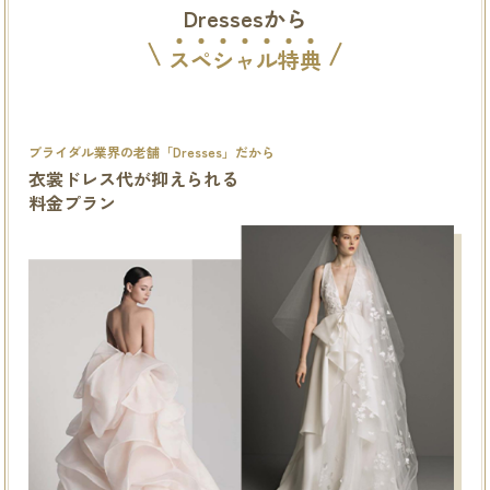
Dressesから
ス
ペ
シ
ャ
ル
特
典
ブライダル業界の老舗「Dresses」だから
衣裳ドレス代が抑えられる
料金プラン