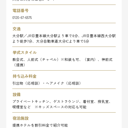
電話番号
0120-67-6575
交通
大分駅／JR日豊本線大分駅より車で8分、JR日豊本線西大分駅
より徒歩7分、大分自動車道大分ICより車で5分
挙式スタイル
教会式、人前式（チャペル）※和装も可、（宴内）、神前式
（提携）
持ち込み料金
引出物（応相談）・ヘアメイク（応相談）
設備
プライベートキッチン、ゲストラウンジ、着付室、授乳室、
喫煙室など ※キッズスペースの対応も可能
宿泊施設
提携ホテルを割引料金で紹介可能