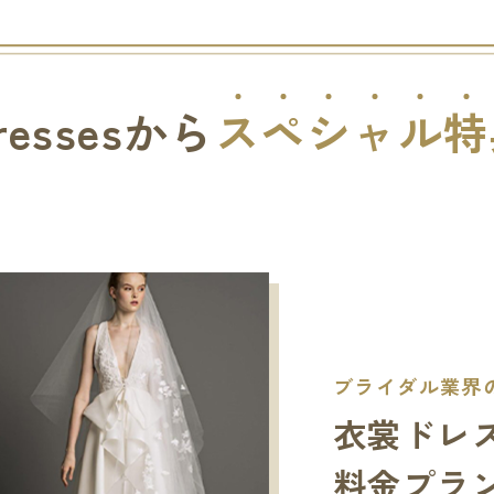
ressesから
ス
ペ
シ
ャ
ル
特
ブライダル業界の
衣裳ドレ
料金プラ