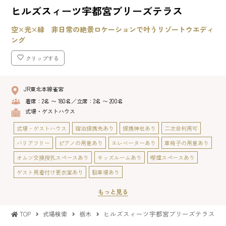
ヒルズスィーツ宇都宮ブリーズテラス
空×光×緑 非日常の絶景ロケーションで叶うリゾートウエディ
ング
クリップする
JR東北本線雀宮
着席：2名 〜 180名／立席：2名 〜 200名
式場・ゲストハウス
式場・ゲストハウス
宿泊提携先あり
提携神社あり
二次会利用可
バリアフリー
ピアノの用意あり
エレベーターあり
車椅子の用意あり
オムツ交換授乳スペースあり
キッズルームあり
喫煙スペースあり
ゲスト用着付け更衣室あり
駐車場あり
もっと見る
ヒルズスィーツ宇都宮ブリーズテラス
TOP
式場検索
栃木