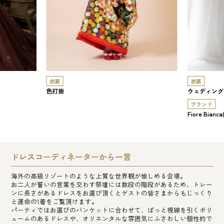
衣裳
衣裳
色打掛
ウェディング
ブランド
Fiore Bi
ドレスコーディネーターから一言
海外の高級リゾートのような上質な世界観が愉しめる会場。
お二人が誓いの言葉を交わす祭壇には数段の階段があるため、トレー
ンに長さがあるドレスをお選び頂くとゲストの皆さまからもじっくり
と運命の1着をご覧頂けます。
パーティではお選びのバンケットに合わせて、ぱっと視線を引くボリ
ュームのあるドレスや、オリエンタルな雰囲気にふさわしい個性的で