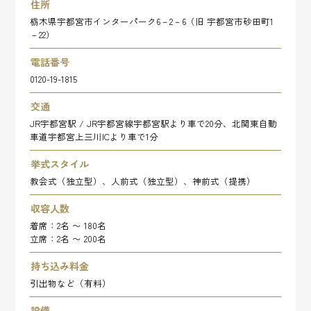
住所
栃木県宇都宮市インターパーク6－2－6（旧 宇都宮市砂田町1
－22）
電話番号
0120-19-1815
交通
JR宇都宮駅 / JR宇都宮線宇都宮駅より車で20分、北関東自動
車道宇都宮上三川ICより車で1分
挙式スタイル
教会式（独立型）、人前式（独立型）、神前式（提携）
収容人数
着席：2名 〜 180名
立席：2名 〜 200名
持ち込み料金
引出物など（有料）
設備