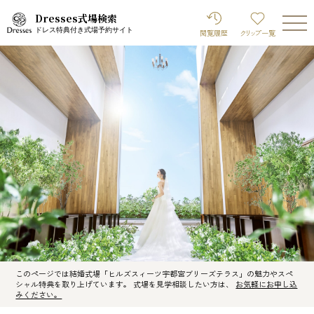
Dresses式場検索
ドレス特典付き式場予約サイト
閲覧履歴
クリップ
一覧
このページでは結婚式場「ヒルズスィーツ宇都宮ブリーズテラス」の魅力やスペ
シャル特典を取り上げています。 式場を見学相談したい方は、
お気軽にお申し込
みください。