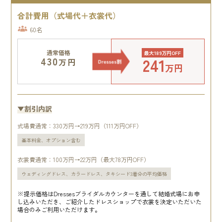
合計費用（式場代＋衣裳代）
60名
通常価格
最大189万円OFF
241
430
万円
万円
▼割引内訳
式場費通常：330万円→219万円（111万円OFF）
基本料金、オプション含む
衣裳費通常：100万円→22万円（最大78万円OFF）
ウェディングドレス、カラードレス、タキシード3着分の平均価格
※提示価格はDressesブライダルカウンターを通して結婚式場にお申
し込みいただき、ご紹介したドレスショップで衣裳を決定いただいた
場合のみご利用いただけます。