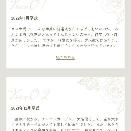
Voice0 1
2022年1月挙式
コロナ禍で、こんな時期に結婚式なんてあげてもいいのか、 み
んな本当は迷惑だと思ってるんじゃないのかと、何度も迷う時
期がありました。 ですが、結婚式を終え、少人数ではありまし
たが、今は本当に結婚式を挙げてよかったなと思っています。
こんな時期だからこそ、私たちは本当に周りの皆様に恵まれ
て、 いつも助けられているんだなと改めて感じることができま
続きを見る
したので、 感謝の気持ちを伝えられるような式にしたいと思い
ました。当日は、おつまみブーケを作ったり、 おもしろフォト
コンテストを開催したり、スイーツビュッフェをしたり、、、
盛大ではなくても、アットホームであたたかい優しい気持ちに
包まれた式になったかなと思っています。
Voice0 2
2021年12月挙式
一直線に繋がる、チャペルガーデン、 大階段そして、空が大き
く見えるチャペルがとても美しく印象的でした。 また、私たち
はモルディブの会場を利用したのですが、 緑が豊かでリゾート