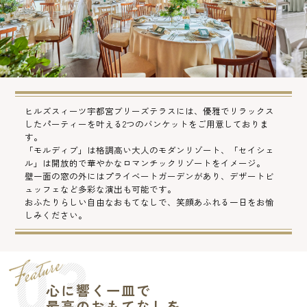
ヒルズスィーツ宇都宮ブリーズテラスには、優雅でリラックス
したパーティーを叶える2つのバンケットをご用意しておりま
す。
「モルディブ」は格調高い大人のモダンリゾート、「セイシェ
ル」は開放的で華やかなロマンチックリゾートをイメージ。
壁一面の窓の外にはプライベートガーデンがあり、デザートビ
ュッフェなど多彩な演出も可能です。
おふたりらしい自由なおもてなしで、笑顔あふれる一日をお愉
しみください。
心に響く一皿で
最高のおもてなしを