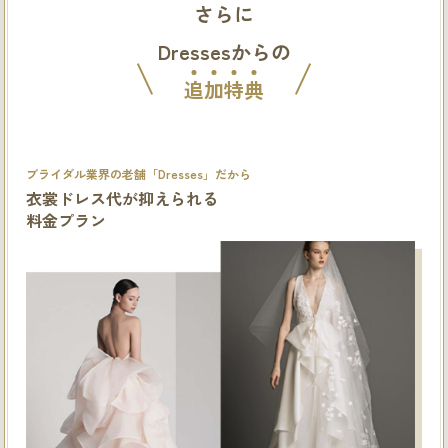
さらに
Dressesからの
追
加
特
典
ブライダル業界の老舗「Dresses」だから
衣裳ドレス代が抑えられる
料金プラン