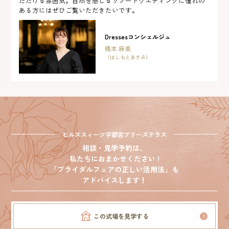
ただける雰囲気。自然を感じるリゾートウエディングに憧れの
ある方にはぜひご覧いただきたいです。
Dressesコンシェルジュ
橋本 麻美
（はしもとあさみ）
ヒルズスィーツ宇都宮ブリーズテラス
相談・見学予約は、
私たちにおまかせください !
「ブライダルフェアの正しい活用法」も
アドバイスします！
この式場を見学する