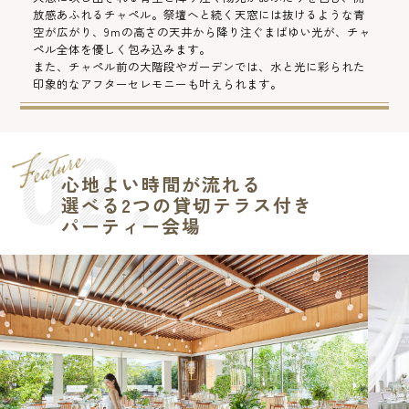
放感あふれるチャペル。祭壇へと続く天窓には抜けるような青
空が広がり、9ｍの高さの天井から降り注ぐまばゆい光が、チャ
ペル全体を優しく包み込みます。
また、チャペル前の大階段やガーデンでは、水と光に彩られた
印象的なアフターセレモニーも叶えられます。
心地よい時間が流れる
選べる2つの貸切テラス付き
パーティー会場