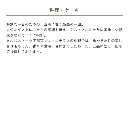
料理・ケーキ
特別な一日のための、五感に響く最高の一皿。
大切なゲストに心からの感謝を伝え、ゲストとおふたりに美味しい記
憶を紡いでいく “料理”。
ヒルズスィーツ宇都宮ブリーズテラスの料理では、味や見た目の美し
さはもちろん、香りや食感、音にまでこだわった、五感に響く一皿を
ご提供しております。