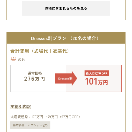
見積に含まれるものを見る
Dresses割プラン （20名の場合）
合計費用（式場代＋衣裳代）
20名
通常価格
最大175万円OFF
101
276
万円
万円
▼割引内訳
式場費通常：176万円 →79万円（97万円OFF）
基本料金、オプション含む