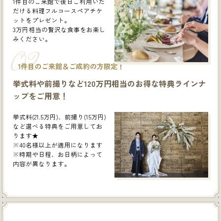
1件目のご来館で後日ご利用いた
だける料理フルコースペアチケ
ットをプレゼント。
3万円相当の贅沢な食事をお楽し
みください。
02
1件目のご来館＆ご成約の方限定！
挙式料や前撮りなど120万円相当のお得な特典ラインナ
ップをご用意！
挙式料(21.5万円)、前撮り(15万円)
など選べる特典をご用意してお
ります★
※40名様以上が適用になります
※時期や日程、お日柄によって
内容が異なります。