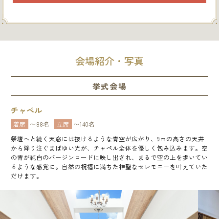
会場紹介・写真
挙式会場
チャペル
着席
〜88名
立席
〜140名
祭壇へと続く天窓には抜けるような青空が広がり、9ｍの高さの天井
から降り注ぐまばゆい光が、チャペル全体を優しく包み込みます。空
の青が純白のバージンロードに映し出され、まるで空の上を歩いてい
るような感覚に。自然の祝福に満ちた神聖なセレモニーを叶えていた
だけます。