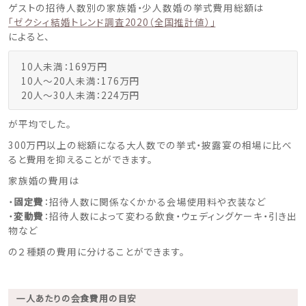
ゲストの招待人数別の家族婚・少人数婚の挙式費用総額は
「ゼクシィ結婚トレンド調査2020（全国推計値）」
によると、
10人未満：169万円
10人〜20人未満：176万円
20人〜30人未満：224万円
が平均でした。
300万円以上の総額になる大人数での挙式・披露宴の相場に比べ
ると費用を抑えることができます。
家族婚の費用は
・
固定費
：招待人数に関係なくかかる会場使用料や衣装など
・
変動費
：招待人数によって変わる飲食・ウェディングケーキ・引き出
物など
の２種類の費用に分けることができます。
一人あたりの会食費用の目安