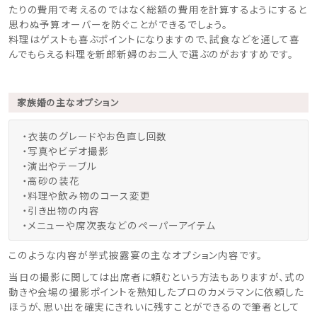
たりの費用で考えるのではなく総額の費用を計算するようにすると
思わぬ予算オーバーを防ぐことができるでしょう。
料理はゲストも喜ぶポイントになりますので、試食などを通して喜
んでもらえる料理を新郎新婦のお二人で選ぶのがおすすめです。
家族婚の主なオプション
・衣装のグレードやお色直し回数
・写真やビデオ撮影
・演出やテーブル
・高砂の装花
・料理や飲み物のコース変更
・引き出物の内容
・メニューや席次表などのペーパーアイテム
このような内容が挙式披露宴の主なオプション内容です。
当日の撮影に関しては出席者に頼むという方法もありますが、式の
動きや会場の撮影ポイントを熟知したプロのカメラマンに依頼した
ほうが、思い出を確実にきれいに残すことができるので筆者として