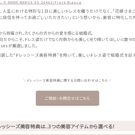
 ANNE BARGE 03-20463/Fiore Bianca
、人生における特別な1日に
美しいドレスを纏うだけでなく、
「花嫁さま
に自信を持ってお過ごしいただきたい」
という想いから、
美容に特化した
から祝福され、たくさんの方からの愛を感じる結婚式。
日だからこそ、ドレス姿だけでなく内側からも美しく光り輝いてほしいと数々
ssesが厳選しました。
が厳選した“ドレッシーズ美容特典”を用いて、
美しいドレス姿で結婚式を迎
＼ドレッシーズ美容特典に関するお問い合わせはこちら／
ご相談・お問合せはこちら
レッシーズ美容特典は..3つの美容アイテムから選べる！