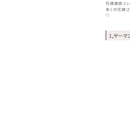
花嫁美容とい
多くの花嫁さ
♡
1,ヤーマ