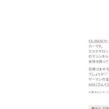
YA-MAN(ヤ
カーです。
エステサロン
のマシンを小
支持を誇って
花嫁さまのな
でしょうか♡
ヤーマンの主
mini（ウェ
※本キャンペー
目もと、口