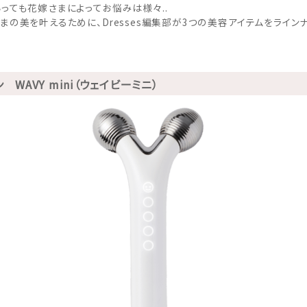
っても花嫁さまによってお悩みは様々..
まの美を叶えるために、Dresses編集部が3つの美容アイテムをライン
ン WAVY mini（ウェイビーミニ）