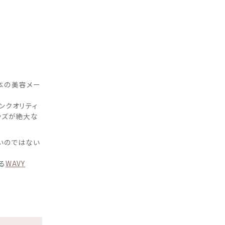
本の美容メー
ンクオリティ
ッズが絶大な
いのではない
る
WAVY