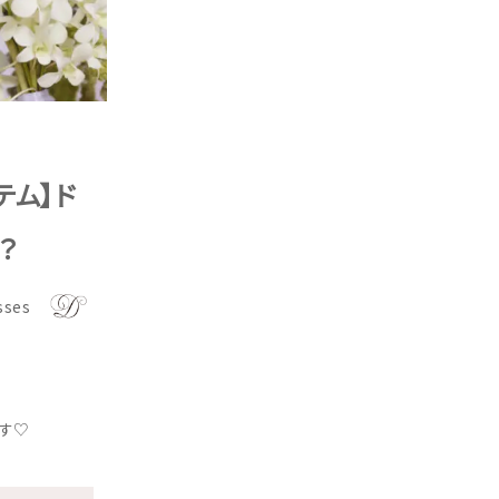
テム】ド
？
sses
ます♡