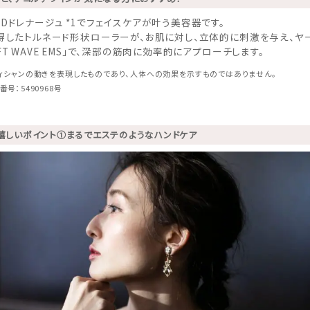
4Dドレナージュ
*1でフェイスケアが叶う
美容器です。
得したトルネード形状ローラーが、お肌に対し、立体的に刺激を与え、ヤ
FT WAVE EMS」で、深部の筋肉に効率的にアプローチします。
ティシャンの動きを表現したものであり、人体への効果を示すものではありません。
号：5490968号
嬉しいポイント①まるでエステのようなハンドケア