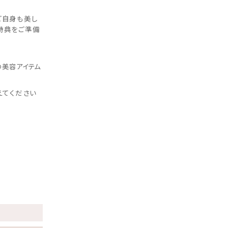
ご自身も美し
特典をご準備
の美容アイテム
えてください