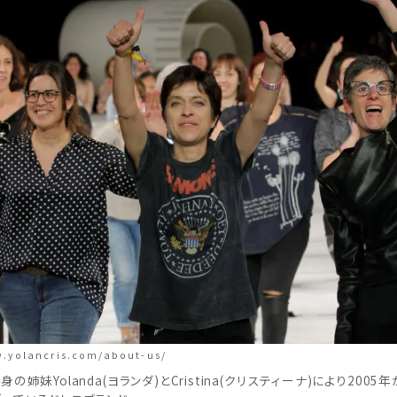
w.yolancris.com/about-us/
の姉妹Yolanda(ヨランダ)とCristina(クリスティーナ)により200