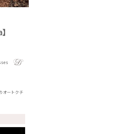
a】
sses
のオートクチ