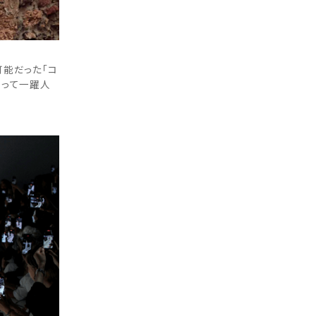
能だった「コ
まって一躍人