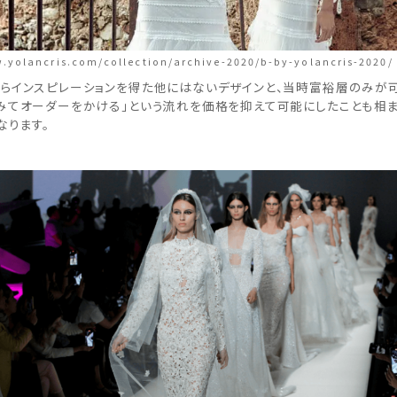
.yolancris.com/collection/archive-2020/b-by-yolancris-2020/
らインスピレーションを得た他にはないデザインと、当時富裕層のみが可
みてオーダーをかける」という流れを価格を抑えて可能にしたことも相
なります。