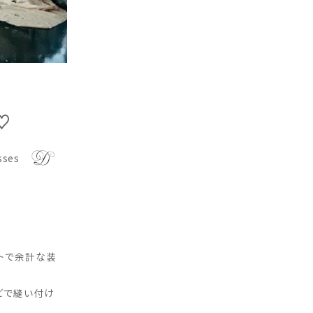
♡
sses
ストで余計な装
どで縫い付け