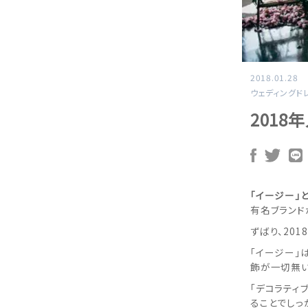
2018.01.28
ウェディングド
201
「イージー」
有名ブランド
ずばり、20
「イージー」
飾が一切無い
「デコラティ
ることでしっ