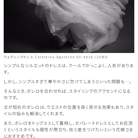
ウェディングドレス Celestina Agostino 03-8838 /JUNO
シンプルなシルエットのドレスは、クールでかっこよく、人気がありま
す。
しかし、シンプルすぎて華やかさに欠けてしまうといった問題も…。
そんなとき、ボレロを合わせれば、スタイリングのアクセントになる
のです。
丈が短めのボレロは、ウエストの位置を高く見せる効果もあり、スタ
ウェディングマガジン
イルの悩みも解消してくれます。
また、ボレロをトップスとして着用し、セパレートドレスとしてお召頂
結婚式場を探す
くというスタイルも個性が際立ち、他と差をつけたいという花嫁さま
におすすめです。