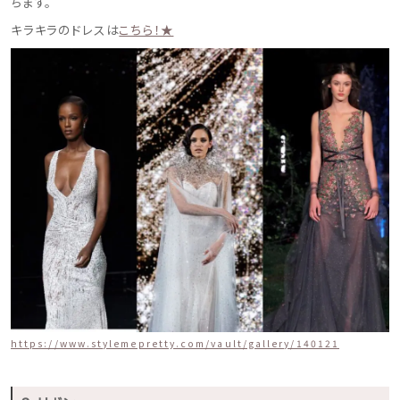
ちます。
ウェディングマガジン
キラキラのドレスは
こちら！★
結婚式場を探す
ドレスブランド
スタイル別
フォトウエディング
お問い合わせ
神社結婚式
https://www.stylemepretty.com/vault/gallery/140121