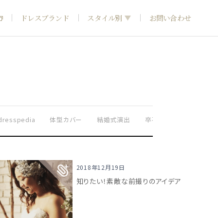
ドレスブランド
スタイル別
お問い合わせ
フォトウエディング
神社結婚式
dresspedia
体型カバー
結婚式演出
卒花嫁さま実例
ドレ
2018年12月19日
知りたい！素敵な前撮りのアイデア