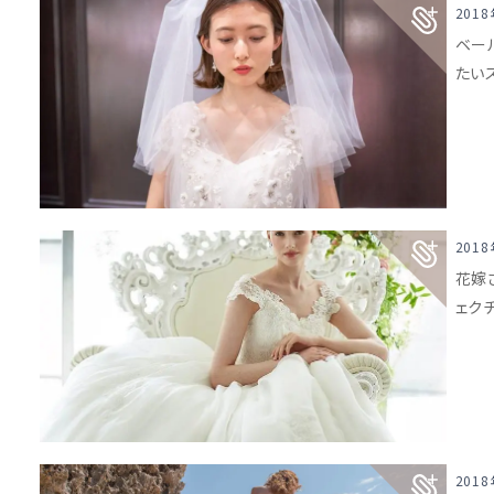
201
ベー
たい
201
花嫁
ェク
201