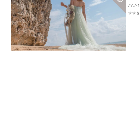
ハワ
すす