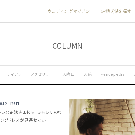
ウェディングマガジン
結婚式場を探す
COLUMN
ティアラ
アクセサリー
入籍日
入籍
venuepedia
8年12月26日
ャレな花嫁さま必見！ミモレ丈のウ
ィングドレスが見逃せない