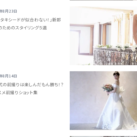
8年8月23日
のタキシードが似合わない！」新郎
のためのスタイリング５選
8年8月14日
式の前撮りは楽しんだもん勝ち！？
スメ前撮りショット集