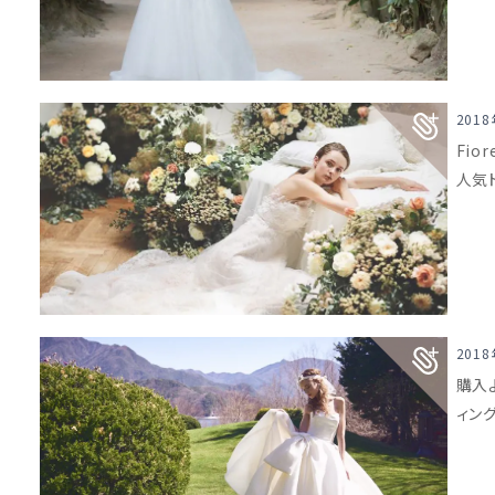
201
Fio
人気
201
購入
ィン