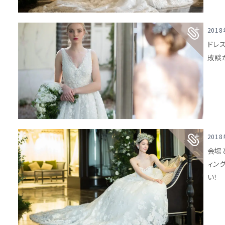
201
ドレ
敗談
201
会場
ィン
い！