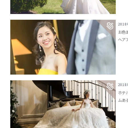
201
お色
ヘア
201
ホテ
ムあ