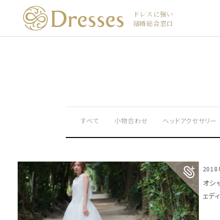
ドレスに強い
結婚総合窓口
すべて
小物合わせ
ヘッドアクセサリー
201
オシ
ェデ