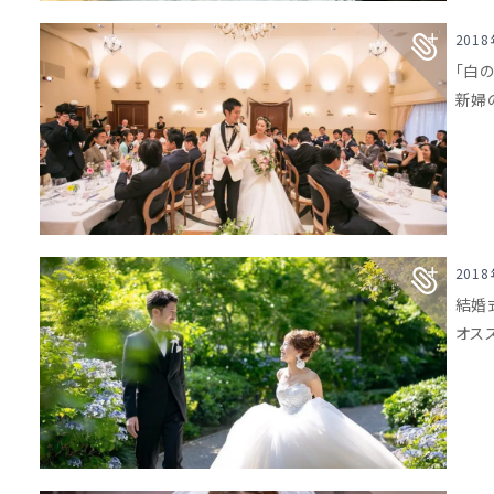
201
「白
新婦
201
結婚
オス