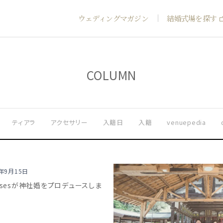
ウェディングマガジン
結婚式場を探す
COLUMN
ティアラ
アクセサリー
入籍日
入籍
venuepedia
0年9月15日
essesが神社婚をプロデュースしま