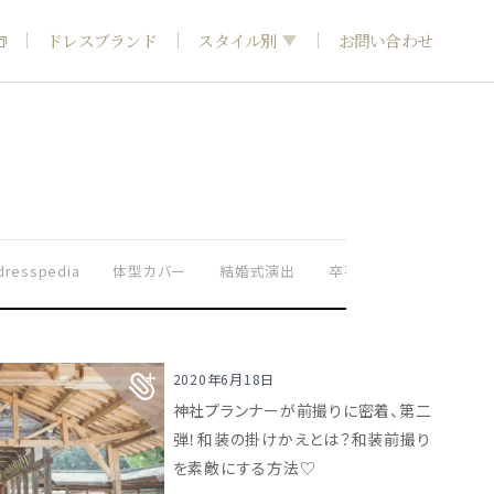
ドレスブランド
スタイル別
お問い合わせ
フォトウエディング
神社結婚式
dresspedia
体型カバー
結婚式演出
卒花嫁さま実例
ドレ
2020年6月18日
神社プランナーが前撮りに密着、第二
弾！和装の掛けかえとは？和装前撮り
を素敵にする方法♡