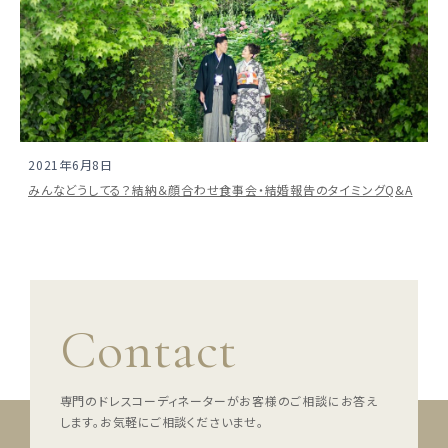
2021年6月8日
みんなどうしてる？結納＆顔合わせ食事会・結婚報告のタイミングQ&A
ウェディングマガジン
Contact
結婚式場を探す
専門のドレスコーディネーターがお客様のご相談にお答え
ドレスブランド
します。
お気軽にご相談くださいませ。