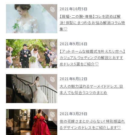
2021年10月5日
ドレスブランド
【肩幅・二の腕・骨格】コレを読めば解
決！体型にまつわるお悩み解消コラム特
集♡
スタイル別
2021年9月16日
フォトウエディング
【アットホームな結婚式を叶えたい方へ】
カジュアルウェディングの解説とおすす
お問い合わせ
神社結婚式
めドレス5選をご紹介♡
2021年6月12日
大人の魅力溢れるマーメイドドレス、日
本人でも似合うコツのまとめ
2021年3月29日
他の花嫁さまとかぶらない！特別感溢れ
るデザインのドレスをご紹介します♡