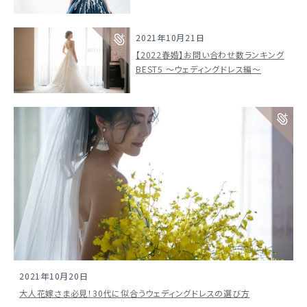
2021年10月21日
【2022春婚】お問い合わせ数ランキング
BEST5 〜ウェディングドレス編〜
ウェディングマガジン
2021年10月20日
結婚式場を探す
大人花嫁さま必見！30代に似合うウェディングドレスの選び方