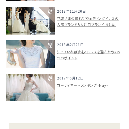
ドレスブランド
2018年11月20日
花嫁さまの憧れ♡ウェディングドレスの
人気ブランド&大注目ブランド まとめ
スタイル別
フォトウエディング
2018年2月21日
知っていれば安心！ドレスを選ぶための5
お問い合わせ
神社結婚式
つのポイント
2017年6月12日
コーディネートランキング~May~