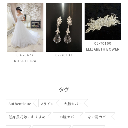
ウェディングマガジン
結婚式場を探す
ドレスブランド
05-70160
ELIZABETH BOWER
07-70131
03-70427
スタイル別
ROSA CLARA
フォトウエディング
お問い合わせ
神社結婚式
タグ
Authentique
Aライン
大胸カバー
低身長花嫁におすすめ
二の腕カバー
なで肩カバー