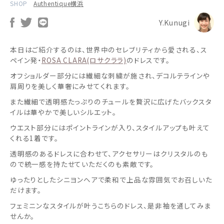
SHOP
Authentique横浜
Y.Kunugi
本日はご紹介するのは、世界中のセレブリティから愛される、ス
ペイン発・
ROSA CLARA(ロサクララ)
のドレスです。
オフショルダー部分には繊細な刺繍が施され、デコルテラインや
肩周りを美しく華奢にみせてくれます。
また繊細で透明感たっぷりのチュールを贅沢に広げたバックスタ
イルは華やかで美しいシルエット。
ウエスト部分にはポイントラインが入り、スタイルアップも叶えて
くれる1着です。
透明感のあるドレスに合わせて、アクセサリーはクリスタルのも
ので統一感を持たせていただくのも素敵です。
ゆったりとしたシニヨンヘアで柔和で上品な雰囲気でお召しいた
だけます。
フェミニンなスタイルが叶うこちらのドレス、是非袖を通してみま
せんか。