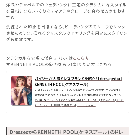
洋館やチャペルでのウェディングに王道のクラシカルなスタイル
を目指すなら、小ぶりなティアラやグローブを合わせるのもおす
すめ。
洗練された印象を目指すなら、ビーディングのモリーフをリンク
させたような、揺れるクリスタルのイヤリングを用いたスタイリン
グも素敵です。
クラシカルな会場に似合うドレスは
こちら★
▼KENNETH POOLの魅力をもっと知りたい方はこちら
バイヤーが人気ドレスブランドを紹介！【dresspedia】
KENNETH POOL(ケネスプール)
Dressesでしか掲載していない、人気海外ドレスブランドのディープな情報が
満載のdresspedia(ドレスペディア)。第10回目は、繊細で芸術的なデザイン
や、精巧なビーディングで注目を集めるKENNETH POOL(ケネスプール)をご紹
介！ KENNETH POOL(ケネスプール) http://ken...
DressesからKENNETH POOL(ケネスプール)のドレ