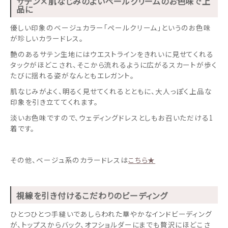
サテン×肌なじみのよいペールクリームのお色味で上
品に
優しい印象のベージュカラー「ペールクリーム」というのお色味
が珍しいカラードレス。
艶のあるサテン生地にはウエストラインをきれいに見せてくれる
タックがほどこされ、そこから流れるように広がるスカートが歩く
たびに揺れる姿がなんともエレガント。
肌なじみがよく、明るく見せてくれるとともに、大人っぽく上品な
印象を引き立ててくれます。
淡いお色味ですので、ウェディングドレスとしもお召いただける1
着です。
その他、ベージュ系のカラードレスは
こちら★
視線を引き付けるこだわりのビーディング
ひとつひとつ手縫いであしらわれた華やかなインドビーディング
が、トップスからバック、オフショルダーにまでも贅沢にほどこさ