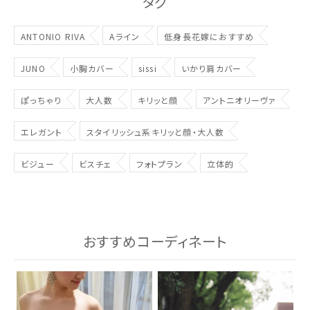
タグ
スタイル別
ANTONIO RIVA
Aライン
低身長花嫁におすすめ
フォトウエディング
JUNO
小胸カバー
sissi
いかり肩カバー
お問い合わせ
神社結婚式
ぽっちゃり
大人数
キリッと顔
アントニオリーヴァ
エレガント
スタイリッシュ系キリッと顔・大人数
ビジュー
ビスチェ
フォトプラン
立体的
おすすめコーディネート