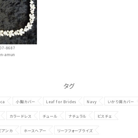
07-8687
en-amun
タグ
nca
小胸カバー
Leaf for Brides
Navy
いかり肩カバー
カラードレス
チュール
ナチュラル
ビスチェ
ビアンカ
ホースヘアー
リーフフォーブライズ