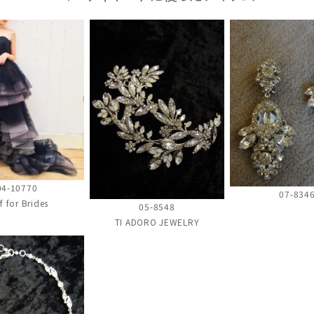
04-10770
07-834
f for Brides
05-8548
TI ADORO JEWELRY