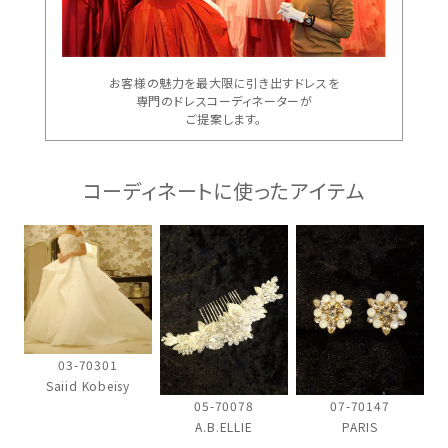
お客様の魅力を最大限に引き出すドレスを
専門のドレスコーディネーターが
ご提案します。
コーディネートに使ったアイテム
03-70301
Saiid Kobeisy
05-70078
07-70147
A.B.ELLIE
PARIS