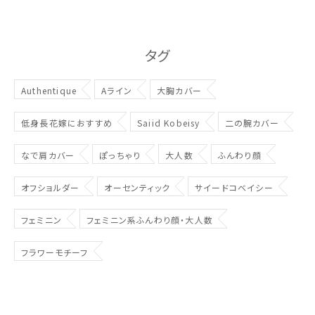
タグ
Authentique
Aライン
大胸カバー
低身長花嫁におすすめ
Saiid Kobeisy
二の腕カバー
なで肩カバー
ぽっちゃり
大人数
ふんわり顔
オフショルダー
オーセンティック
サイードコベイシー
フェミニン
フェミニン系ふんわり顔・大人数
フラワーモチーフ