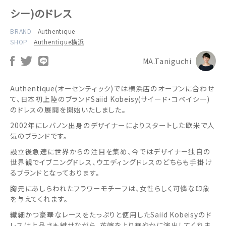
シー)のドレス
BRAND
Authentique
SHOP
Authentique横浜
MA.Taniguchi
Authentique(オーセンティック)では横浜店のオープンに合わせ
て、日本初上陸のブランドSaiid Kobeisy(サイード・コベイシー)
のドレスの展開を開始いたしました。
2002年にレバノン出身のデザイナーによりスタートした欧米で人
気のブランドです。
設立後急速に世界からの注目を集め、今ではデザイナー独自の
世界観でイブニングドレス、ウエディングドレスのどちらも手掛け
るブランドとなっております。
胸元にあしらわれたフラワーモチーフは、女性らしく可憐な印象
を与えてくれます。
繊細かつ豪華なレースをたっぷりと使用したSaiid Kobeisyのド
レスは上品さも魅せながら、花嫁をより華やかに演出してくれま