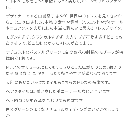
「日本の花嫁をもっと素敵にもっと美しく」がコンセプトのブラン
ド。
デザイナーである山城葉子さんが、世界中のドレスを見てきたか
らこそ生み出される、本物の素材や質感、シルエットやディテール
やニュアンスを大切にした本当に着たいと思えるドレスデザイン。
モダンすぎず、クラシカルすぎず、大人すぎず可愛すぎずどこでも
ありそうで、どこにもなかったドレスがあります。
ナチュラルなパステルグリーンに白のお花の刺繍のモチーフが特
徴的な1着です。
ドレスのボリュームとしてもすっきりとした広がりのため、動きの
ある演出などに、席を回ったり動きやすさが備わっております。
大胆にあいたバックスタイルもこちらのドレスの特徴です。
ヘアスタイルは、緩い崩したポニーテールなどが合います。
ヘッドにはかすみ草を合わせても素敵です。
白✕グリーンのようなナチュラルウェディングにいかかでしょう
か。