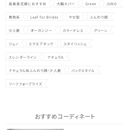
高身長花嫁におすすめ
大胸カバー
Green
JUNO
ウェディングマガジン
寒色系
Leaf for Brides
やせ型
ふんわり顔
結婚式場を探す
少人数
オーガンジー
カラードレス
グリーン
ジュノ
スクエアネック
スタイリッシュ
ドレスブランド
スレンダーライン
ナチュラル
スタイル別
ナチュラル系ふんわり顔・少人数
バックスタイル
フォトウエディング
リーフフォーブライズ
お問い合わせ
神社結婚式
おすすめコーディネート