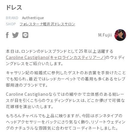
ドレス
BRAND
Authentique
SHOP
フォレスターナ軽井沢ドレスサロン
M.Fujii
本日は、ロンドンのドレスブランドとして25年以上活躍する
Caroline Castigliano(キャロラインカスティリアーノ)
のウェディ
ングドレスをご紹介いたします。
キャサリン妃の結婚式に参列したゲストのお衣裳を手掛けたこと
でも知られ、最近ではレッドカーペットでの着用も多くあるセレブ
御用達のブランドです。
Caroline Castiglianoならではの細やかで立体感のある総レー
スが目を引くこちらのウェディングドレスは、どこか儚げで可憐な
花嫁様を演出いたします。
もちろんチャペルでも上品に映りますが、今回はボンネタイプの
ヘッドアクセサリーをバックにさり気なく飾り、リゾートウェディン
グのナチュラルな雰囲気に合わせてコーディネートしました。