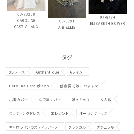
ウェディングマガジン
03-70288
07-8774
結婚式場を探す
CAROLINE
05-8391
ELIZABETH BOWER
CASTIGLIANO
A.B.ELLIE
ドレスブランド
タグ
スタイル別
3Dレース
Authentique
Aライン
フォトウエディング
Caroline Castigliano
低身長花嫁におすすめ
お問い合わせ
神社結婚式
小胸カバー
なで肩カバー
ぽっちゃり
大人数
ウェディングドレス
エレガント
オーセンティック
キャロラインカスティリアーノ
クラシカル
ナチュラル