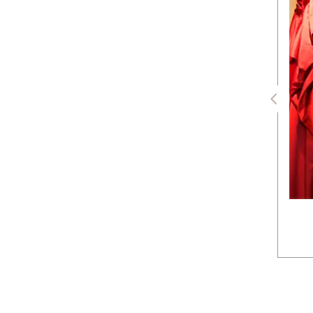
アクセサリーなどもトータルで
コーディネート。当日は手ぶらで
お越しいただいても大丈夫です。