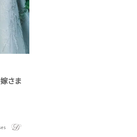
花嫁さま
ses