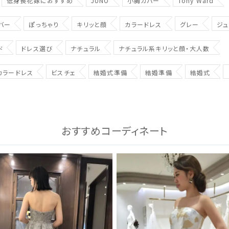
低身長花嫁におすすめ
JUNO
小胸カバー
Tony Ward
バー
ぽっちゃり
キリッと顔
カラードレス
グレー
ジュ
ド
ドレス選び
ナチュラル
ナチュラル系キリッと顔・大人数
カラードレス
ビスチェ
結婚式準備
結婚準備
結婚式
おすすめコーディネート