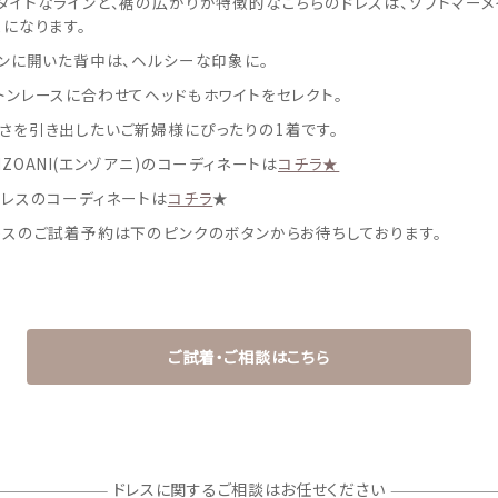
タイトなラインと、裾の広がりが特徴的なこちらのドレスは、ソフトマーメ
スになります。
インに開いた背中は、ヘルシーな印象に。
トンレースに合わせてヘッドもホワイトをセレクト。
さを引き出したいご新婦様にぴったりの1着です。
ZOANI(エンゾアニ)のコーディネートは
コチラ★
ドレスのコーディネートは
コチラ
★
レスのご試着予約は下のピンクのボタンからお待ちしております。
ご試着・ご相談はこちら
ドレスに関するご相談はお任せください