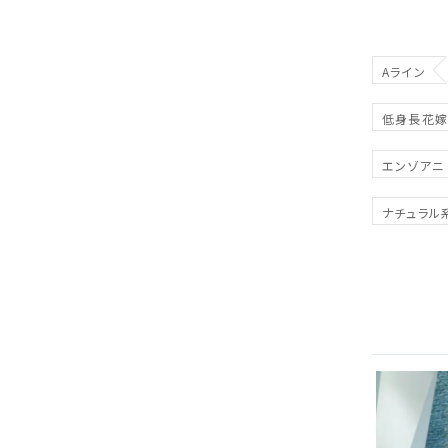
Aライン
低身長花嫁
エンゾアニ
ナチュラル