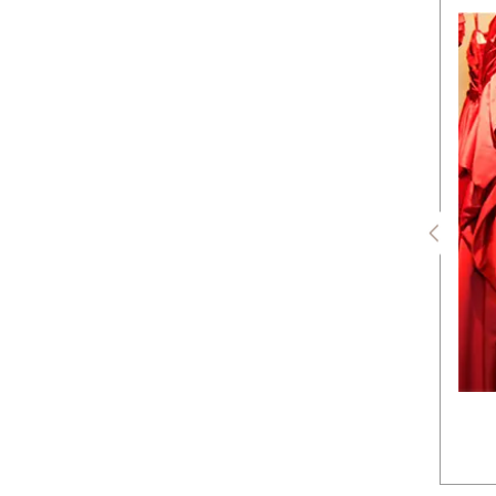
アクセサリーなどもトータルで
コーディネート。当日は手ぶらで
お越しいただいても大丈夫です。