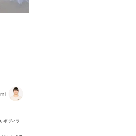
umi
いボディラ