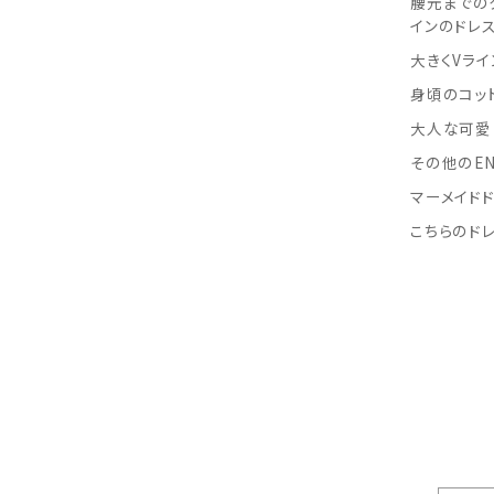
腰元までの
インのドレ
大きくVラ
身頃のコッ
大人な可愛
その他のEN
マーメイド
こちらのド
スに関するご相談はお任せください