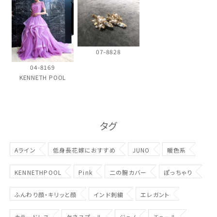
ウェディングマガジン
結婚式場を探す
07-8828
04-8169
ドレスブランド
KENNETH POOL
スタイル別
タグ
フォトウエディング
お問い合わせ
神社結婚式
Aライン
低身長花嫁におすすめ
JUNO
暖色系
KENNETHPOOL
Pink
二の腕カバー
ぽっちゃり
ふんわり顔・キリッと顔
インド刺繍
エレガント
カラードレス
ケネスプール
ジュノ
チュール