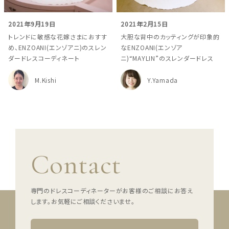
ウェディングマガジン
2021年9月19日
2021年2月15日
トレンドに敏感な花嫁さまにおすす
大胆な背中のカッティングが印象的
め、ENZOANI(エンゾアニ)のスレン
なENZOANI(エンゾア
結婚式場を探す
ダードレスコーディネート
ニ)“MAYLIN”のスレンダードレス
M.Kishi
Y.Yamada
ドレスブランド
スタイル別
フォトウエディング
Contact
お問い合わせ
神社結婚式
専門のドレスコーディネーターがお客様のご相談にお答え
します。
お気軽にご相談くださいませ。