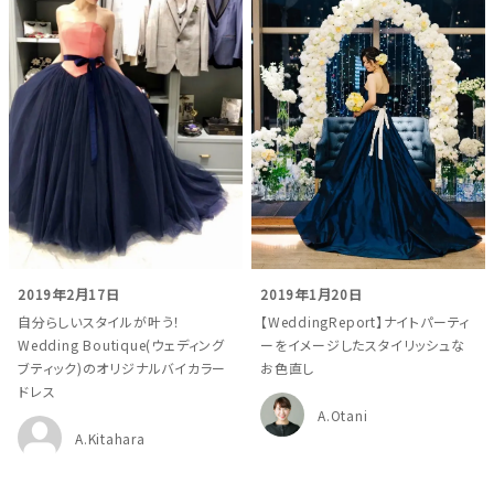
2019年2月17日
2019年1月20日
自分らしいスタイルが叶う！
【WeddingReport】ナイトパーティ
Wedding Boutique(ウェディング
ーをイメージしたスタイリッシュな
ブティック)のオリジナルバイカラー
お色直し
ドレス
A.Otani
A.Kitahara