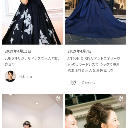
ドレスブランド
スタイル別
フォトウエディング
2019年4月11日
2019年4月7日
JUNOオリジナルドレスで大人な肌
ANTONIO RIVA(アントニオリーヴ
お問い合わせ
見せ♡
ァ)のカラードレスで シックで重厚
神社結婚式
感あふれる大人なお色直しを
H.Ueno
Dresses