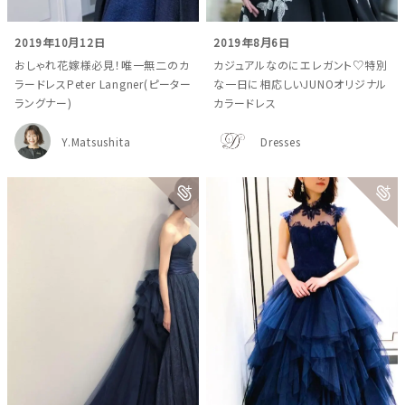
2019年10月12日
2019年8月6日
おしゃれ花嫁様必見！唯一無二のカ
カジュアルなのにエレガント♡特別
ラードレスPeter Langner(ピーター
な一日に相応しいJUNOオリジナル
ラングナー)
カラードレス
Y.Matsushita
Dresses