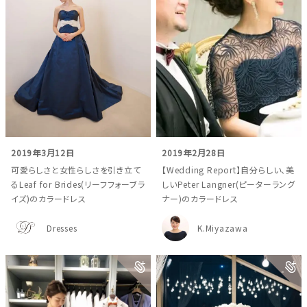
2019年3月12日
2019年2月28日
可愛らしさと女性らしさを引き立て
【Wedding Report】自分らしい、美
るLeaf for Brides(リーフフォーブラ
しいPeter Langner(ピーターラング
イズ)のカラードレス
ナー)のカラードレス
Dresses
K.Miyazawa