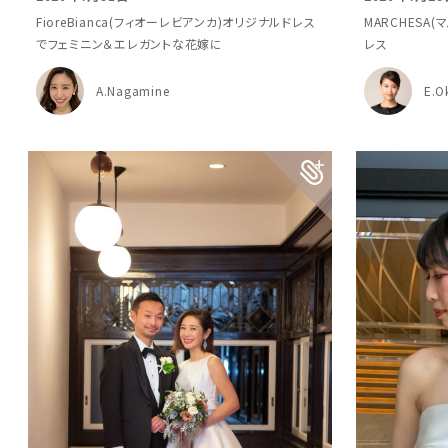
FioreBianca(フィオーレビアンカ)オリジナルドレス
MARCHESA
でフェミニン＆エレガントな花嫁に
レス
A.Nagamine
E.O