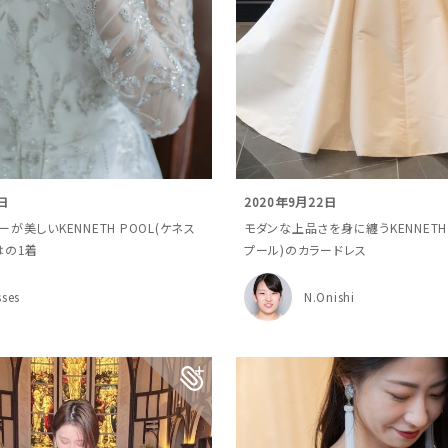
日
2020年9月22日
が美しいKENNETH POOL(ケネス
モダンな上品さを身に纏うKENNETH 
はの1着
プール)のカラードレス
sses
N.Onishi