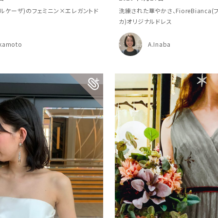
(マルケーザ)のフェミニン×エレガントド
洗練された華やかさ、FioreBianca
カ)オリジナルドレス
kamoto
A.Inaba