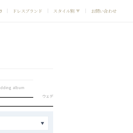
ドレスブランド
スタイル別
お問い合わせ
フォトウエディング
神社結婚式
和装
dding album
引き
ウェディングドレス
カラードレス