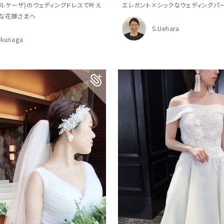
(マルケーザ)のウェディングドレスで叶え
エレガント×シックなウェディングパ
な花嫁さまへ
S.Uehara
okunaga