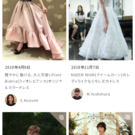
結婚式場を探す
ドレスブランド
スタイル別
フォトウエディング
2019年4月8日
2018年11月7日
軽やかに動ける、大人可愛いFiore
NAEEM KHAN(ナイームカーン)のレ
お問い合わせ
神社結婚式
Bianca(フィオレビアンカ)オリジナ
ディライクなミモレ丈のドレス
ルカラードレス
M.Yoshimura
E.Konomi