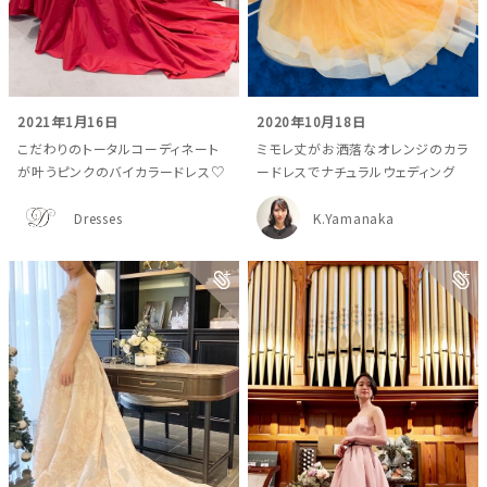
2021年1月16日
2020年10月18日
こだわりのトータルコーディネート
ミモレ丈がお洒落なオレンジのカラ
が叶うピンクのバイカラードレス♡
ードレスでナチュラルウェディング
Dresses
K.Yamanaka