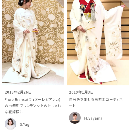
2019年2月26日
2019年1月3日
Fiore Bianca(フィオーレビアンカ)
自分色を出せる白無垢コーディネ
の白無垢でワンランク上のおしゃれ
ート
な花嫁様に
M.Sayama
S.Yagi