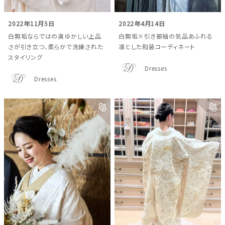
2022年11月5日
2022年4月14日
白無垢ならではの奥ゆかしい上品
白無垢×引き振袖の気品あふれる
さが引き立つ、柔らかで洗練された
凛とした和装コーディネート
スタイリング
Dresses
Dresses