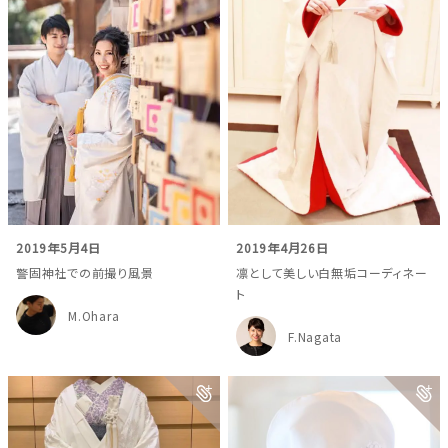
結婚式場を探す
ドレスブランド
スタイル別
フォトウエディング
2019年5月4日
2019年4月26日
お問い合わせ
警固神社での前撮り風景
凛として美しい白無垢コーディネー
神社結婚式
ト
M.Ohara
F.Nagata