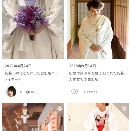
2020年4月24日
2019年9月14日
和装小物にこだわった白無垢コー
初夏の爽やかな風に包まれた和装
ディネート
人前式での白無垢
N.Egusa
Dresses
ウェディングマガジン