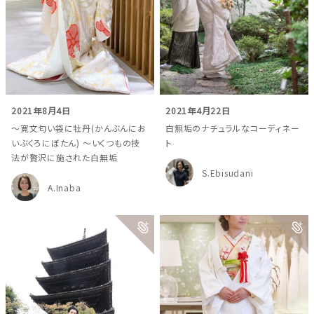
2021年8月4日
2021年4月22日
～寛文匂い袋に牡丹(かんぶんにお
白無垢のナチュラルなコーディネー
いぶくろにぼたん) ～いくつもの技
ト
法が贅沢に施された白無垢
S.Ebisudani
A.Inaba