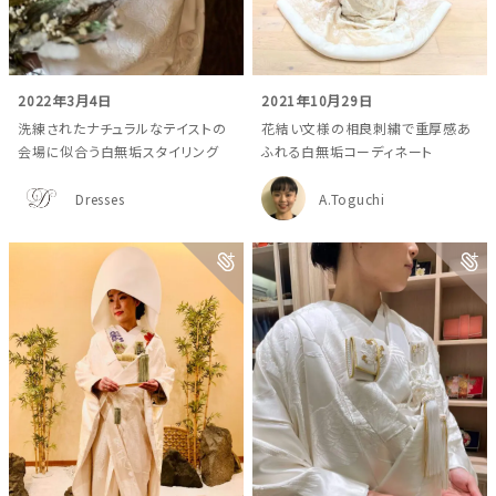
2022年3月4日
2021年10月29日
洗練されたナチュラルなテイストの
花結い文様の相良刺繍で重厚感あ
会場に似合う白無垢スタイリング
ふれる白無垢コーディネート
Dresses
A.Toguchi