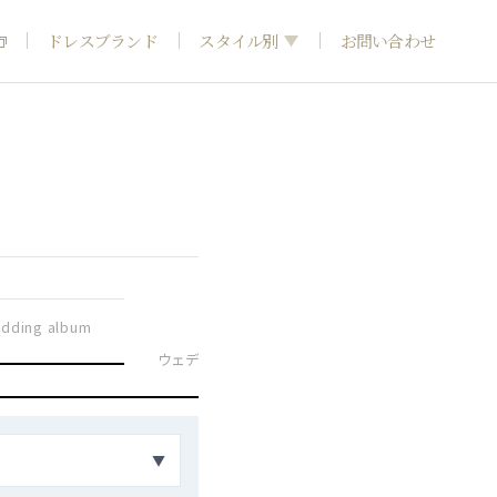
ドレスブランド
スタイル別
お問い合わせ
フォトウエディング
神社結婚式
和装
dding album
引き
ウェディングドレス
カラードレス