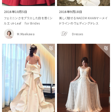
2016年10月5日
2016年9月18日
フェミニンさをプラスした目を惹くシ
美しく魅せるNAEEM KHANマーメイ
ルエットLeaf for Brides
ドラインのウェディングドレス
M.Maekawa
Dresses
ウェディングマガジン
結婚式場を探す
ドレスブランド