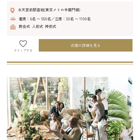
水天宮前駅直結(東京メトロ半蔵門線)
着席：6名 〜 550名／立席：30名 〜 1100名
教会式 人前式 神前式
式場の詳細を見る
クリップする