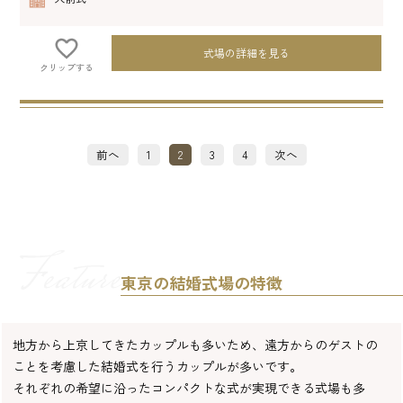
式場の詳細を見る
クリップする
投
前へ
1
2
3
4
次へ
稿
の
ペ
ー
ジ
送
り
東京の結婚式場の特徴
地方から上京してきたカップルも多いため、遠方からのゲストの
ことを考慮した結婚式を行うカップルが多いです。
それぞれの希望に沿ったコンパクトな式が実現できる式場も多