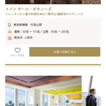
メゾン ポール・ボキューズ
ミシュラン三ツ星の料理を味わう贅沢な1組貸切ウエディング
東急東横線 代官山駅
着席：50名 〜 110名／立席：80名 〜 200名
教会式 人前式
式場の詳細を見る
クリップする