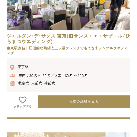
ジャルダン･デ･サンス 東京(旧サンス・エ・サヴール/ひ
らまつウエディング)
東京駅直結！圧倒的な眺望と三ッ星フレンチでもてなすシンプルウエディ
ング
東京駅
着席：30名 〜 60名／立席：60名 〜 100名
教会式 人前式 神前式
式場の詳細を見る
クリップする