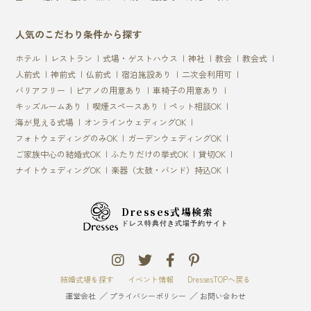
人気のこだわり条件から探す
ホテル
レストラン
式場・ゲストハウス
神社
教会
教会式
人前式
神前式
仏前式
宿泊施設あり
二次会利用可
バリアフリー
ピアノの用意あり
車椅子の用意あり
キッズルームあり
喫煙スペースあり
ペット相談OK
海が見える式場
オンラインウェディングOK
フォトウェディングのみOK
ガーデンウェディングOK
ご家族中心の結婚式OK
ふたりだけの挙式OK
貸切OK
ナイトウェディングOK
楽器（太鼓・バンド）持込OK
Dresses式場検索
ドレス特典付き式場予約サイト
結婚式場を探す
イベント情報
DressesTOPへ戻る
運営会社
プライバシーポリシー
お問い合わせ