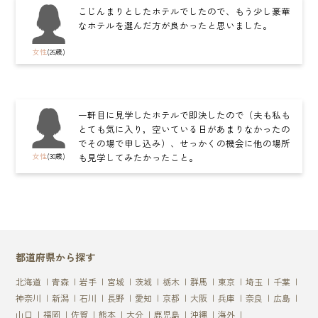
こじんまりとしたホテルでしたので、もう少し豪華
なホテルを選んだ方が良かったと思いました。
女性
(26歳)
一軒目に見学したホテルで即決したので（夫も私も
とても気に入り，空いている日があまりなかったの
でその場で申し込み）、せっかくの機会に他の場所
女性
(30歳)
も見学してみたかったこと。
都道府県から探す
北海道
青森
岩手
宮城
茨城
栃木
群馬
東京
埼玉
千葉
神奈川
新潟
石川
長野
愛知
京都
大阪
兵庫
奈良
広島
山口
福岡
佐賀
熊本
大分
鹿児島
沖縄
海外