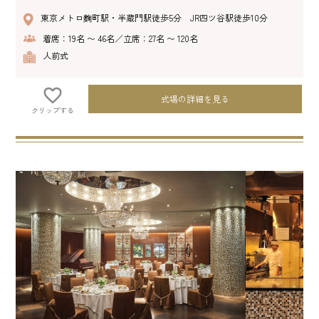
東京メトロ麴町駅・半蔵門駅徒歩5分 JR四ツ谷駅徒歩10分
着席：19名 〜 46名／立席：27名 〜 120名
人前式
式場の詳細を見る
クリップする