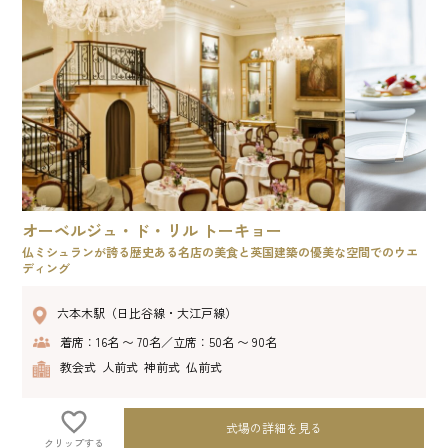
オーベルジュ・ド・リル トーキョー
仏ミシュランが誇る歴史ある名店の美食と英国建築の優美な空間でのウエ
ディング
六本木駅（日比谷線・大江戸線）
着席：16名 〜 70名／立席：50名 〜 90名
教会式 人前式 神前式 仏前式
式場の詳細を見る
クリップする