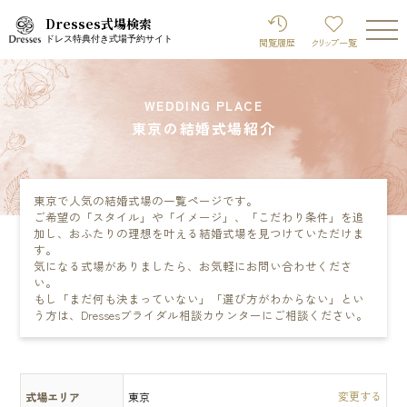
Dresses式場検索
ドレス特典付き式場予約サイト
閲覧履歴
クリップ
一覧
WEDDING PLACE
東京の結婚式場紹介
東京で人気の結婚式場の一覧ページです。
ご希望の「スタイル」や「イメージ」、「こだわり条件」を追
加し、おふたりの理想を叶える結婚式場を見つけていただけま
す。
気になる式場がありましたら、お気軽にお問い合わせくださ
い。
もし「まだ何も決まっていない」「選び方がわからない」とい
う方は、Dressesブライダル相談カウンターにご相談ください。
式場エリア
東京