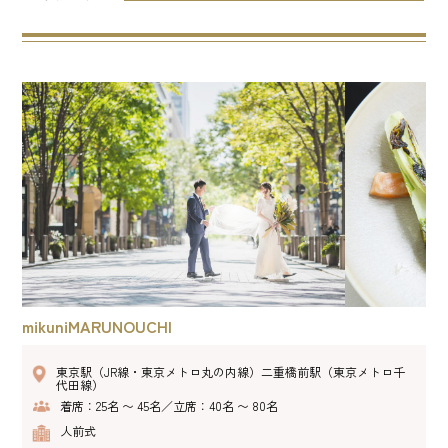
mikuniMARUNOUCHI
東京駅（JR線・東京メトロ丸の内線）二重橋前駅（東京メトロ千
代田線）
着席：25名 〜 45名／立席：40名 〜 80名
人前式