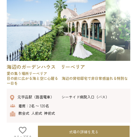
海辺のガーデンハウス リーベリア
愛の集う場所リーベリア
目の前に広がる海と空に心躍る 海辺の貸切邸宅で非日常感溢れる特別な
一日を
元宇品駅（路面電車） シーサイド病院入口（バス）
着席：2名 〜 120名
教会式 人前式 神前式
式場の詳細を見る
クリップする