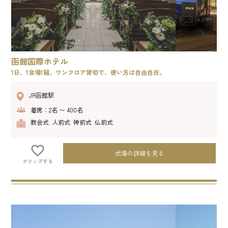
函館国際ホテル
1日、1会場1組。ワンフロア貸切で、使い方は自由自在。
JR函館駅
着席：2名 〜 400名
教会式 人前式 神前式 仏前式
式場の詳細を見る
クリップする