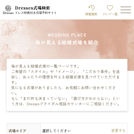
Dresses式場検索
ドレス特典付き式場予約サイト
閲覧履歴
クリップ
一覧
WEDDING PLACE
海が見える結婚式場を紹介
海が見える結婚式場の一覧ページです。
ご希望の「スタイル」や「イメージ」、「こだわり条件」を追
加し、おふたりの理想を叶える結婚式場を見つけていただけま
す。
気になる式場がありましたら、お気軽にお問い合わせくださ
い。
もし「まだ何も決まっていない」「選び方がわからない」とい
う方は、Dressesブライダル相談カウンターにご相談ください。
式場エリア
選択してください