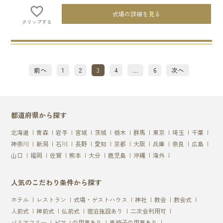
式場の詳細を見る
クリップする
投
前へ
1
2
3
4
…
6
次へ
稿
の
ペ
ー
ジ
都道府県から探す
送
り
北海道
青森
岩手
宮城
茨城
栃木
群馬
東京
埼玉
千葉
神奈川
新潟
石川
長野
愛知
京都
大阪
兵庫
奈良
広島
山口
福岡
佐賀
熊本
大分
鹿児島
沖縄
海外
人気のこだわり条件から探す
ホテル
レストラン
式場・ゲストハウス
神社
教会
教会式
人前式
神前式
仏前式
宿泊施設あり
二次会利用可
バリアフリー
ピアノの用意あり
車椅子の用意あり