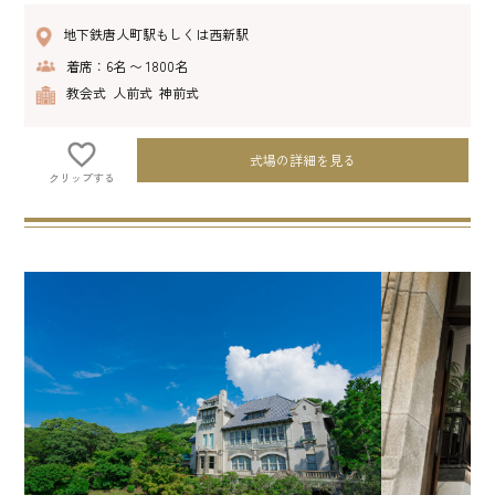
地下鉄唐人町駅もしくは西新駅
着席：6名 〜 1800名
教会式 人前式 神前式
式場の詳細を見る
クリップする