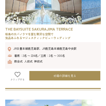
THE BAYSUITE SAKURAJIMA TERRACE
桜島の大パノラマを望む贅沢な空間で
気品あふれるマジェスティックビューウェディング
JR日豊本線鹿児島駅、JR鹿児島本線鹿児島中央駅
着席：2名 〜 224名／立席：2名 〜 300名
教会式 人前式 神前式
式場の詳細を見る
クリップする