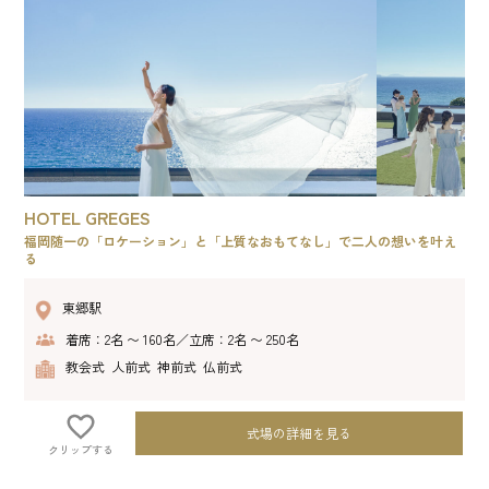
HOTEL GREGES
福岡随一の「ロケーション」と「上質なおもてなし」で二人の想いを叶え
る
東郷駅
着席：2名 〜 160名／立席：2名 〜 250名
教会式 人前式 神前式 仏前式
式場の詳細を見る
クリップする