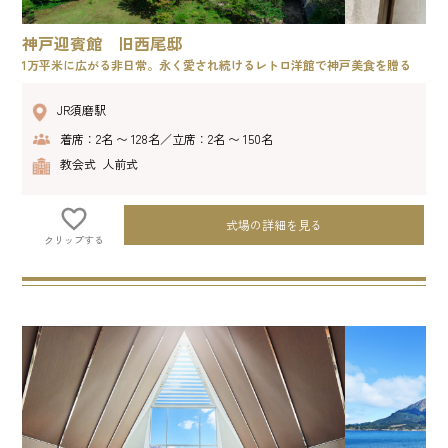
神戸迎賓館 旧西尾邸
1万平米に広がる非日常。永く愛され続けるレトロ洋館で神戸美食を贈る
JR須磨駅
着席：2名 〜 128名／立席：2名 〜 150名
教会式 人前式
式場の詳細を見る
クリップする