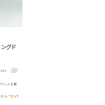
ィングド
sses
グドレスを展
から、
“とって