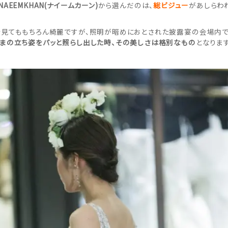
NAEEMKHAN(ナイームカーン)
から選んだのは、
総ビジュー
があしらわ
見てももちろん綺麗ですが、照明が暗めにおとされた披露宴の会場内で
まの立ち姿をパッと照らし出した時、その美しさは格別なもの
となります