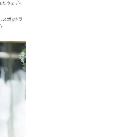
れたウェディ
、
スポットラ
。