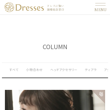
ドレスに強い
MENU
結婚総合窓口
COLUMN
すべて
小物合わせ
ヘッドアクセサリー
ティアラ
ア