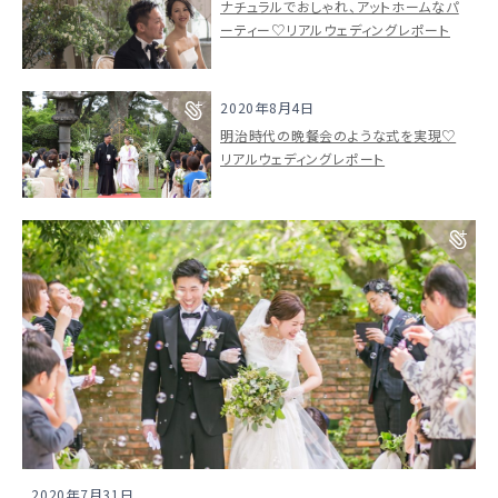
ナチュラルでおしゃれ、アットホームなパ
ーティー♡リアルウェディングレポート
スタイル別
2020年8月4日
フォトウエディング
明治時代の晩餐会のような式を実現♡
リアルウェディングレポート
お問い合わせ
神社結婚式
2020年7月31日