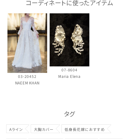
コーディネートに使ったアイテム
ウェディングマガジン
結婚式場を探す
ドレスブランド
07-8604
Maria Elena
03-20452
NAEEM KHAN
スタイル別
フォトウエディング
タグ
お問い合わせ
神社結婚式
Aライン
大胸カバー
低身長花嫁におすすめ