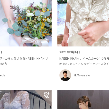
日
2021年3月6日
ィからも愛されるNAEEM KHAN(ナ
NAEEM KHAN(ナイームカーン)の
の魅力
叶える、カジュアルなパーティースタイ
keda
H.Miyazaki