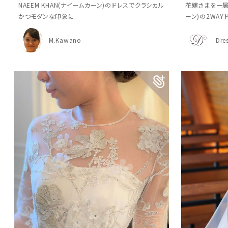
NAEEM KHAN(ナイームカーン)のドレスでクラシカル
花嫁さまを一層輝
かつモダンな印象に
ーン)の2WAY
M.Kawano
Dre