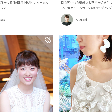
かせるNAEEM KHAN(ナイームカ
目を奪われる繊細さと華やかさを併せ
ドレス
KAHN(ナイームカーン)のウェディン
sses
A.Otani