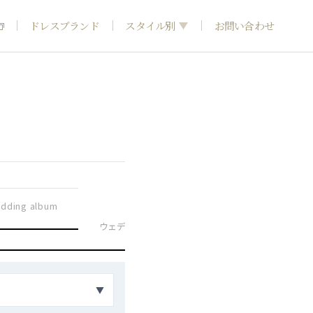
ドレスブランド
スタイル別
お問い合わせ
フォトウエディング
神社結婚式
和装
dding album
引き
ウェディングドレス
カラードレス