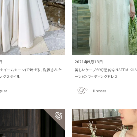
日
2021年9月13日
AN(ナイームカーン)で叶える、洗練された
美しいケープが幻想的なNAEEM KH
ングスタイル
ーン)のウェディングドレス
gusa
Dresses