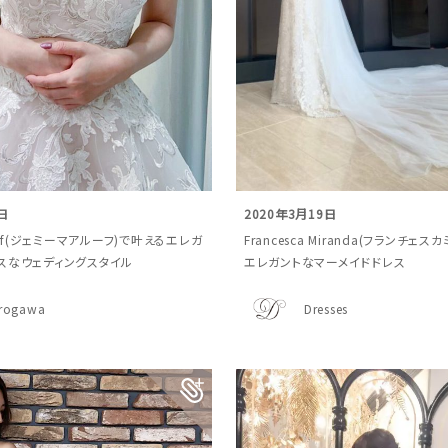
日
2020年3月19日
louf(ジェミーマアルーフ)で叶えるエレガ
Francesca Miranda(フランチェ
スなウェディングスタイル
エレガントなマーメイドドレス
urogawa
Dresses