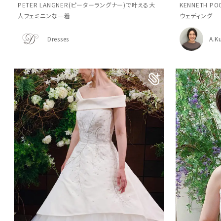
PETER LANGNER(ピーターラングナー)で叶える大
KENNETH 
人フェミニンな一着
ウェディング
Dresses
A.K