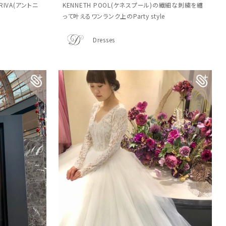
IVA(アントニ
KENNETH POOL(ケネスプール)の繊細な刺繍を纏
って叶えるワンランク上のParty style
Dresses