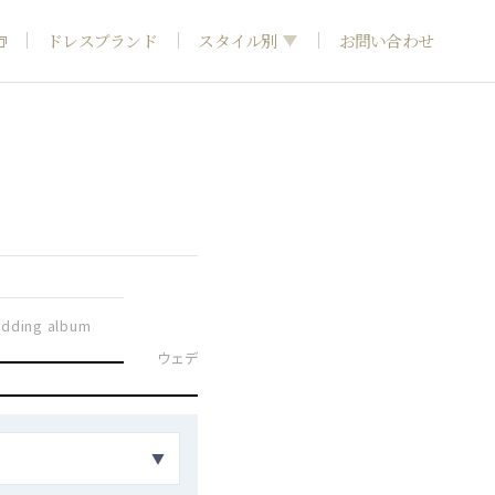
ドレスブランド
スタイル別
お問い合わせ
フォトウエディング
神社結婚式
和装
dding album
引き
ウェディングドレス
カラードレス