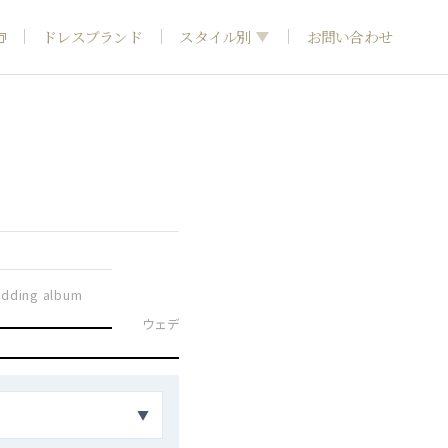
ドレスブランド
スタイル別
お問い合わせ
フォトウエディング
神社結婚式
和装
dding album
引き
ウェディングドレス
カラードレス