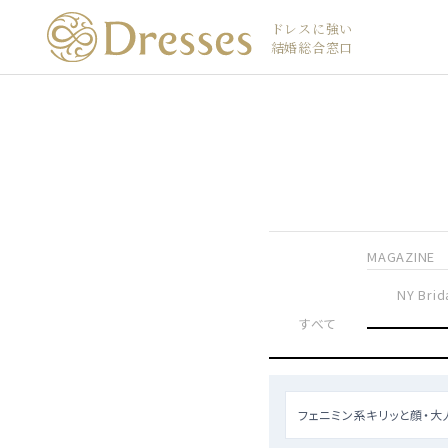
ドレスに強い
結婚総合窓口
MAGAZINE
NY Brid
すべて
フェニミン系キリッと顔・大