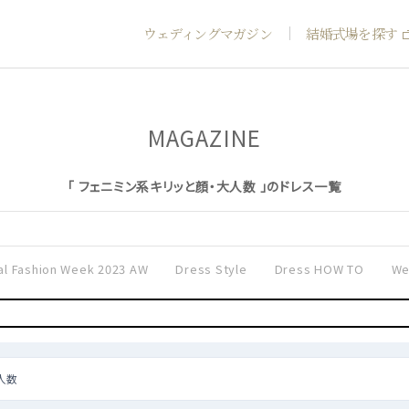
ウェディングマガジン
結婚式場を探す
MAGAZINE
「 フェニミン系キリッと顔・大人数 」のドレス一覧
al Fashion Week 2023 AW
Dress Style
Dress HOW TO
We
人数