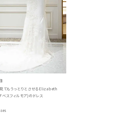
日
見てもうっとりとさせるElizabeth
エリザベスフィルモア)のドレス
sses