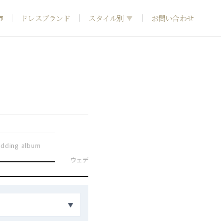
ドレスブランド
スタイル別
お問い合わせ
フォトウエディング
神社結婚式
和装
dding album
引き
ウェディングドレス
カラードレス