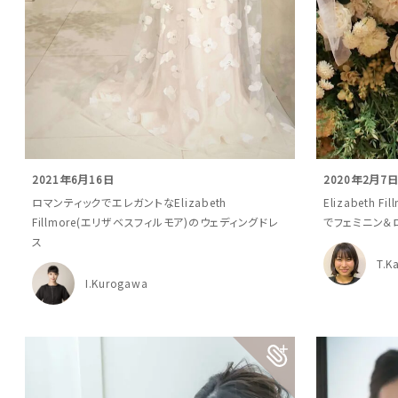
2021年6月16日
2020年2月7
ロマンティックでエレガントなElizabeth
Elizabeth 
Fillmore(エリザベスフィルモア)のウェディングドレ
でフェミニン＆
ス
T.K
I.Kurogawa