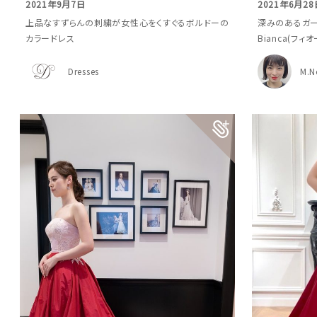
2021年9月7日
2021年6月28
上品なすずらんの刺繍が女性心をくすぐるボルドーの
深みのあるガー
カラードレス
Bianca(フ
Dresses
M.N