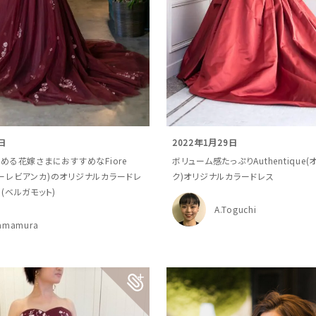
日
2022年1月29日
める花嫁さまにおすすめなFiore
ボリューム感たっぷりAuthentique
ィオーレビアンカ)のオリジナルカラードレ
ク)オリジナルカラードレス
t”(ベルガモット)
A.Toguchi
amamura