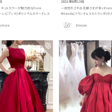
日
2021年6月13日
ネットカラーが魅力的なFiore
一目惚れされる花嫁さまが多いFrance
ィオーレビアンカ)オリジナルカラードレス
Miranda(フランチェスカミランダ)
omura
Dresses