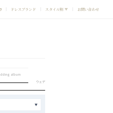
ドレスブランド
スタイル別
お問い合わせ
フォトウエディング
神社結婚式
和装
dding album
引き
ウェディングドレス
カラードレス