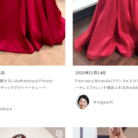
1日
2020年11月14日
ないAuthentique Private
Francesca Miranda(フランチェ
センティックプライベートレーベ
ードレスでトレンド感あふれるWedding
M.Ogauchi
itahara